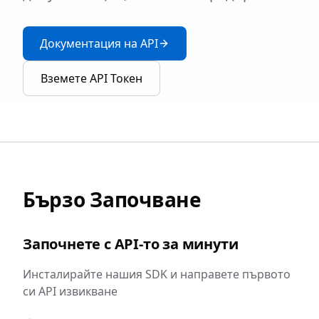
Документация на API
Вземете API Токен
Бързо Започване
Започнете с API-то за минути
Инсталирайте нашия SDK и направете първото
си API извикване