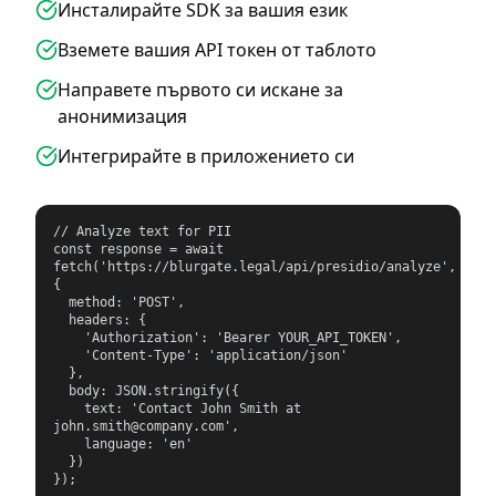
Инсталирайте SDK за вашия език
Вземете вашия API токен от таблото
Направете първото си искане за
анонимизация
Интегрирайте в приложението си
// Analyze text for PII

const response = await 
fetch('https://blurgate.legal/api/presidio/analyze', 
{

  method: 'POST',

  headers: {

    'Authorization': 'Bearer YOUR_API_TOKEN',

    'Content-Type': 'application/json'

  },

  body: JSON.stringify({

    text: 'Contact John Smith at 
john.smith@company.com',

    language: 'en'

  })

});
