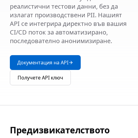
реалистични тестови данни, без да
излагат производствени PII. Нашият
API се интегрира директно във вашия
CI/CD поток за автоматизирано,
последователно анонимизиране.
Документация на API
Получете API ключ
Предизвикателството