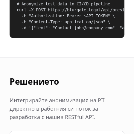
# Anonymize test data in CI/CD pipeline

curl -X POST https://blurgate.legal/api/presidio/
  -H "Authorization: Bearer $API_TOKEN" \

  -H "Content-Type: application/json" \

  -d '{"text": "Contact john@company.com", "anony
Решението
Интегрирайте анонимизация на PII
директно в работния си поток за
разработка с нашия RESTful API.