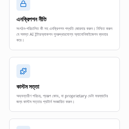
এনক্রিপশন নীতি
সংগঠন-পরিচালিত কী সহ এনক্রিপশন পদ্ধতি জোরদার করুন। নিশ্চিত করুন
যে সমস্ত AI ইন্টারঅ্যাকশন পুনরুদ্ধারযোগ্য অ্যানোনিমাইজেশন ব্যবহার
করে।
কাস্টম সত্তা
অভ্যন্তরীণ পরিচয়, প্রকল্প কোড, বা proprietary ডেটা ফরম্যাটের
জন্য কাস্টম সত্তার প্যাটার্ন সংজ্ঞায়িত করুন।