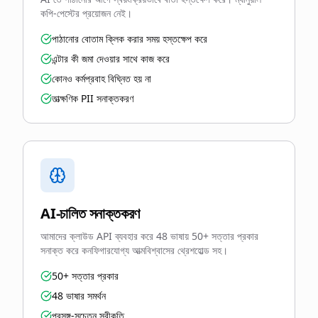
কপি-পেস্টের প্রয়োজন নেই।
পাঠানোর বোতাম ক্লিক করার সময় হস্তক্ষেপ করে
এন্টার কী জমা দেওয়ার সাথে কাজ করে
কোনও কর্মপ্রবাহ বিঘ্নিত হয় না
তাত্ক্ষণিক PII সনাক্তকরণ
AI-চালিত সনাক্তকরণ
আমাদের ক্লাউড API ব্যবহার করে 48 ভাষায় 50+ সত্তার প্রকার
সনাক্ত করে কনফিগারযোগ্য আত্মবিশ্বাসের থ্রেশহোল্ড সহ।
50+ সত্তার প্রকার
48 ভাষার সমর্থন
প্রসঙ্গ-সচেতন স্বীকৃতি