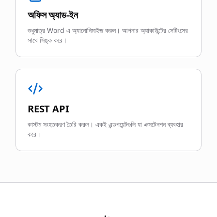
অফিস অ্যাড-ইন
শুধুমাত্র Word এ অ্যানোনিমাইজ করুন। আপনার অ্যাকাউন্টের সেটিংসের
সাথে সিঙ্ক করে।
REST API
কাস্টম সংহতকরণ তৈরি করুন। একই এন্ডপয়েন্টগুলি যা এক্সটেনশন ব্যবহার
করে।