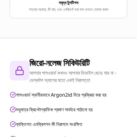
সমৃদ্ধ টুলটিপস
সত্তার প্রকার, কী নাম, এবং এনক্রিপ্ট করা মান দেখতে হোভার করুন
জিরো-নলেজ সিকিউরিটি
আপনার পাসওয়ার্ড কখনও আপনার ডিভাইস ছেড়ে যায় না -
ডেস্কটপ অ্যাপের মতো একই নিরাপত্তা
পাসওয়ার্ড স্থানীয়ভাবে Argon2id দিয়ে প্রক্রিয়া করা হয়
শুধুমাত্র ক্রিপ্টোগ্রাফিক প্রমাণ সার্ভারে পাঠানো হয়
ব্যক্তিগত এনক্রিপশন কী নিরাপদে সংরক্ষিত