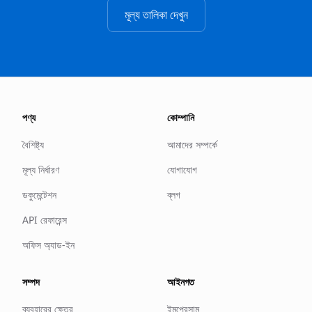
মূল্য তালিকা দেখুন
পণ্য
কোম্পানি
বৈশিষ্ট্য
আমাদের সম্পর্কে
মূল্য নির্ধারণ
যোগাযোগ
ডকুমেন্টেশন
ব্লগ
API রেফারেন্স
অফিস অ্যাড-ইন
সম্পদ
আইনগত
ব্যবহারের ক্ষেত্র
ইমপ্রেসাম