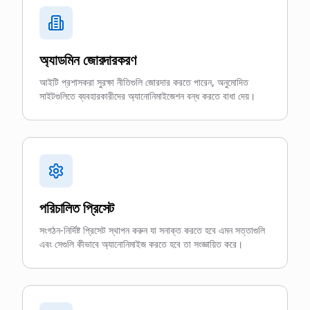
অ্যাডমিন জোরদারকরণ
আইটি প্রশাসকরা সুরক্ষা নীতিগুলি জোরদার করতে পারেন, অনুমোদিত
সাইটগুলিতে ব্যবহারকারীদের অ্যানোনিমাইজেশন বন্ধ করতে বাধা দেয়।
পরিচালিত প্রিসেট
সংগঠন-নির্দিষ্ট প্রিসেট স্থাপন করুন যা সনাক্ত করতে হবে এমন সত্তাগুলি
এবং সেগুলি কীভাবে অ্যানোনিমাইজ করতে হবে তা সংজ্ঞায়িত করে।