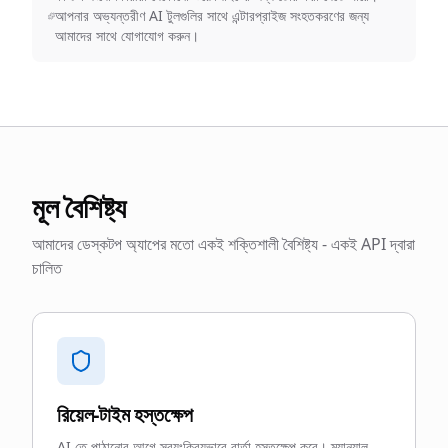
আপনার অভ্যন্তরীণ AI টুলগুলির সাথে এন্টারপ্রাইজ সংহতকরণের জন্য
আমাদের সাথে যোগাযোগ করুন।
মূল বৈশিষ্ট্য
আমাদের ডেস্কটপ অ্যাপের মতো একই শক্তিশালী বৈশিষ্ট্য - একই API দ্বারা
চালিত
রিয়েল-টাইম হস্তক্ষেপ
AI তে পাঠানোর আগে স্বয়ংক্রিয়ভাবে বার্তা হস্তক্ষেপ করে। ম্যানুয়াল