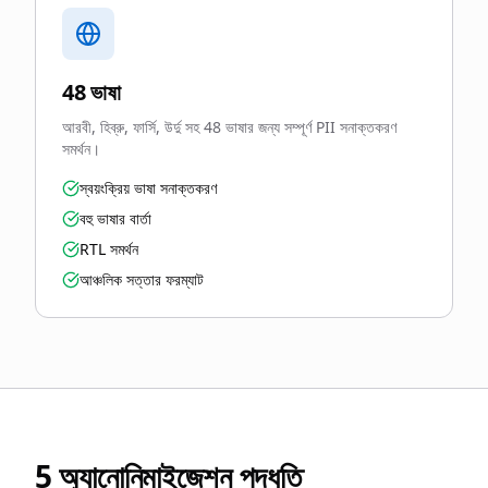
48 ভাষা
আরবী, হিব্রু, ফার্সি, উর্দু সহ 48 ভাষার জন্য সম্পূর্ণ PII সনাক্তকরণ
সমর্থন।
স্বয়ংক্রিয় ভাষা সনাক্তকরণ
বহু ভাষার বার্তা
RTL সমর্থন
আঞ্চলিক সত্তার ফরম্যাট
5 অ্যানোনিমাইজেশন পদ্ধতি