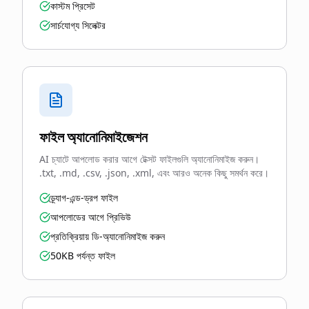
কাস্টম প্রিসেট
সার্চযোগ্য সিলেক্টর
ফাইল অ্যানোনিমাইজেশন
AI চ্যাটে আপলোড করার আগে টেক্সট ফাইলগুলি অ্যানোনিমাইজ করুন।
.txt, .md, .csv, .json, .xml, এবং আরও অনেক কিছু সমর্থন করে।
ড্র্যাগ-এন্ড-ড্রপ ফাইল
আপলোডের আগে প্রিভিউ
প্রতিক্রিয়ায় ডি-অ্যানোনিমাইজ করুন
50KB পর্যন্ত ফাইল