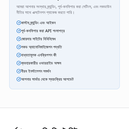
আমরা আপনার সংস্থার ব্র্যান্ডিং, পূর্ব-কনফিগার করা সেটিংস, এবং লকডাউন
নীতির সাথে এক্সটেনশন প্যাকেজ করতে পারি।
কাস্টম ব্র্যান্ডিং এবং আইকন
পূর্ব-কনফিগার করা API শংসাপত্র
জোরদার সাইটের বিধিনিষেধ
লকড অ্যানোনিমাইজেশন পদ্ধতি
বাধ্যতামূলক এনক্রিপশন কী
ব্যবহারকারীর ওভাররাইড অক্ষম
নীরব ইনস্টলেশন সমর্থন
আপনার সার্ভার থেকে স্বয়ংক্রিয় আপডেট