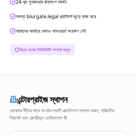
24-শব্দ পুনরুদ্ধার বাক্যাংশ সমর্থন
সমস্ত blurgate.legal প্ল্যাটফর্ম জুড়ে কাজ করে
আমাদের সার্ভারে কোনও পাসওয়ার্ড সংরক্ষণ নেই
জিরো-নলেজ সিকিউরিটি সম্পর্কে জানুন
এন্টারপ্রাইজ স্থাপন
জোরদার নীতির সাথে সংগঠন-ব্যাপী এক্সটেনশন স্থাপন করুন, পরিচালিত
প্রিসেট এবং কেন্দ্রীভূত এনক্রিপশন কী