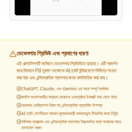
ডেভেলপার প্রিভিউ এবং প্রমাণের ধারণা
এই এক্সটেনশনটি বর্তমানে ডেভেলপার প্রিভিউতে রয়েছে। এটি প্রদর্শন
করে কিভাবে PII সুরক্ষা যেকোনো AI চ্যাট ইন্টারফেসে নির্বিঘ্নে সংহত
করা যায় এবং এন্টারপ্রাইজ স্থাপনার জন্য কাস্টমাইজ করা যায়।
ChatGPT, Claude, এবং Gemini এর সাথে সম্পূর্ণ কার্যকর
কাস্টম সংযোগকারীর মাধ্যমে যেকোনো ওয়েবপৃষ্ঠায় ইনজেক্ট করা যেতে পারে
জোরদার এনক্রিপশন নিয়ম সহ এন্টারপ্রাইজ প্যাকেজিং উপলব্ধ
AI চ্যাট গোপনীয়তা সমাধান মূল্যায়নকারী কমপ্লায়েন্স টিমগুলির জন্য নিখুঁত
পরীক্ষার অ্যাক্সেস এবং এন্টারপ্রাইজ স্থাপনার বিকল্পগুলির জন্য আমাদের সাথে
যোগাযোগ করুন