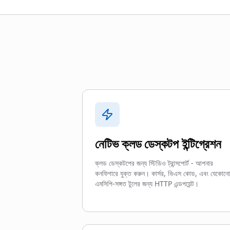
নেটিভ ক্লড ডেস্কটপ ইন্টিগ্রেশন
ক্লড ডেস্কটপের জন্য স্টিডিও ট্রান্সপোর্ট - আপনার
কনফিগারে যুক্ত করুন। কার্সর, ভিএস কোড, এবং যেকোনো
এমসিপি-সঙ্গত টুলের জন্য HTTP এন্ডপয়েন্ট।