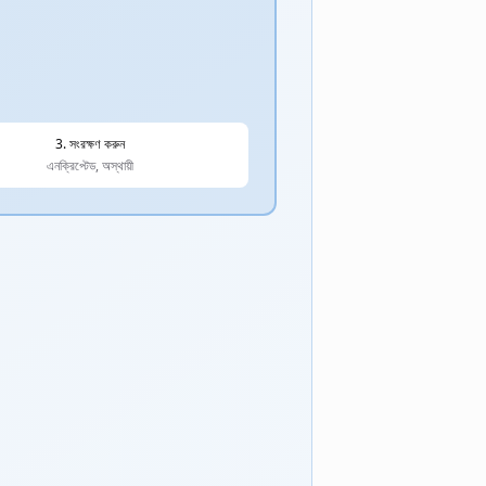
3. সংরক্ষণ করুন
এনক্রিপ্টেড, অস্থায়ী