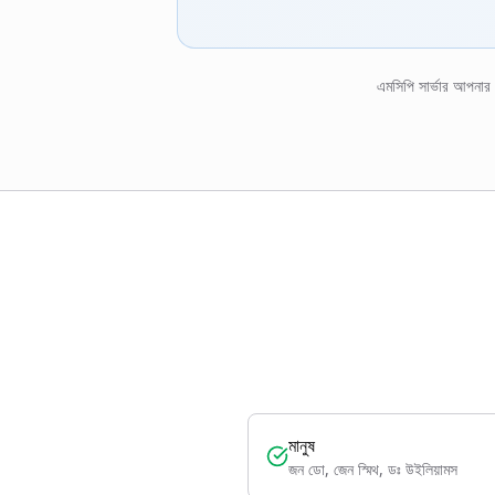
এমসিপি সার্ভার আপনার
মানুষ
জন ডো, জেন স্মিথ, ডঃ উইলিয়ামস