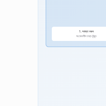
1. সনাক্ত করুন
সংবেদনশীল তথ্য খুঁজুন