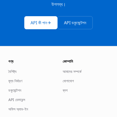
উপলব্ধ।
API কী পান
API ডকুমেন্টেশন
পণ্য
কোম্পানি
বৈশিষ্ট্য
আমাদের সম্পর্কে
মূল্য নির্ধারণ
যোগাযোগ
ডকুমেন্টেশন
ব্লগ
API রেফারেন্স
অফিস অ্যাড-ইন