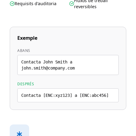
Fluxos de treball
Requisits d'auditoria
reversibles
Exemple
ABANS
Contacta John Smith a
john.smith@company.com
DESPRÉS
Contacta [ENC:xyz123] a [ENC:abc456]