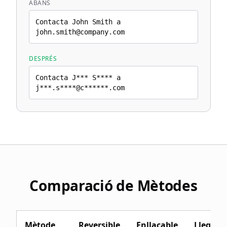
ABANS
Contacta John Smith a
john.smith@company.com
DESPRÉS
Contacta J*** S**** a
j***.s****@c******.com
Comparació de Mètodes
Mètode
Reversible
Enllaçable
Llegible