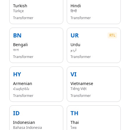
Turkish
Hindi
Türkçe
हिन्दी
Transformer
Transformer
BN
UR
RTL
Bengali
Urdu
বাংলা
اردو
Transformer
Transformer
HY
VI
Armenian
Vietnamese
Հայերեն
Tiếng Việt
Transformer
Transformer
ID
TH
Indonesian
Thai
Bahasa Indonesia
ไทย