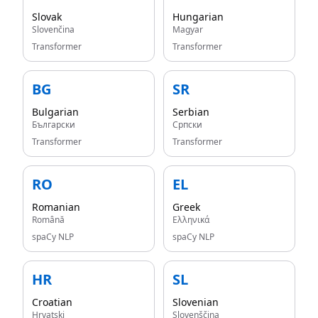
Slovak
Hungarian
Slovenčina
Magyar
Transformer
Transformer
BG
SR
Bulgarian
Serbian
Български
Српски
Transformer
Transformer
RO
EL
Romanian
Greek
Română
Ελληνικά
spaCy NLP
spaCy NLP
HR
SL
Croatian
Slovenian
Hrvatski
Slovenščina