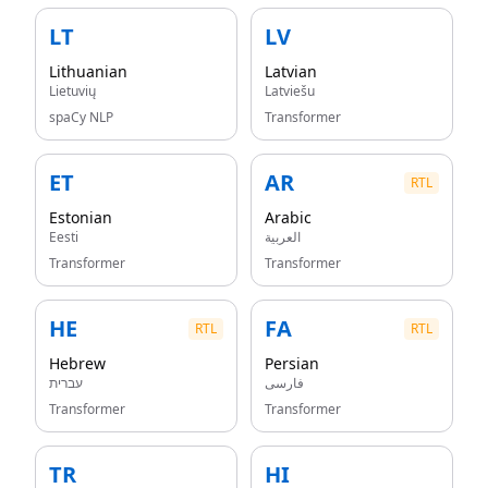
LT
LV
Lithuanian
Latvian
Lietuvių
Latviešu
spaCy NLP
Transformer
ET
AR
RTL
Estonian
Arabic
Eesti
العربية
Transformer
Transformer
HE
FA
RTL
RTL
Hebrew
Persian
فارسی
עברית
Transformer
Transformer
TR
HI