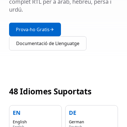
complet RTL per a àrab, hebreu, persa i
urdú.
Prova-ho Gratis
Documentació de Llenguatge
48 Idiomes Suportats
EN
DE
English
German
English
Deutsch