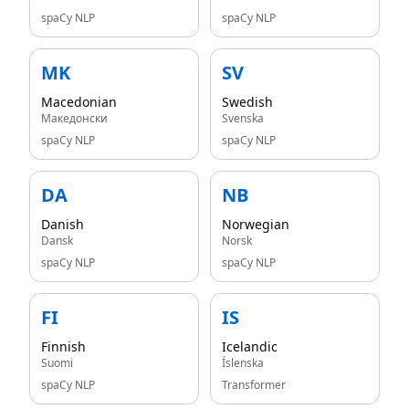
spaCy NLP
spaCy NLP
MK
SV
Macedonian
Swedish
Македонски
Svenska
spaCy NLP
spaCy NLP
DA
NB
Danish
Norwegian
Dansk
Norsk
spaCy NLP
spaCy NLP
FI
IS
Finnish
Icelandic
Suomi
Íslenska
spaCy NLP
Transformer