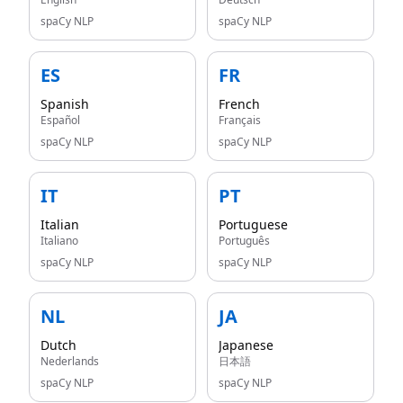
spaCy NLP
spaCy NLP
ES
FR
Spanish
French
Español
Français
spaCy NLP
spaCy NLP
IT
PT
Italian
Portuguese
Italiano
Português
spaCy NLP
spaCy NLP
NL
JA
Dutch
Japanese
Nederlands
日本語
spaCy NLP
spaCy NLP