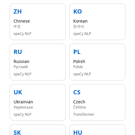
ZH
KO
Chinese
Korean
中文
한국어
spaCy NLP
spaCy NLP
RU
PL
Russian
Polish
Русский
Polski
spaCy NLP
spaCy NLP
UK
CS
Ukrainian
Czech
Українська
Čeština
spaCy NLP
Transformer
SK
HU