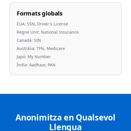
Formats globals
EUA: SSN, Driver's License
Regne Unit: National Insurance
Canadà: SIN
Austràlia: TFN, Medicare
Japó: My Number
Índia: Aadhaar, PAN
Anonimitza en Qualsevol
Llengua