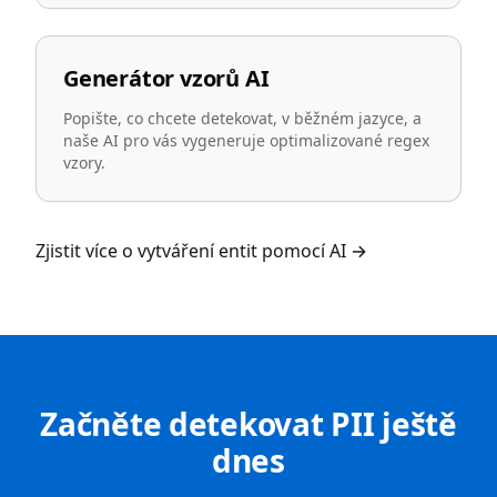
Generátor vzorů AI
Popište, co chcete detekovat, v běžném jazyce, a
naše AI pro vás vygeneruje optimalizované regex
vzory.
Zjistit více o vytváření entit pomocí AI
→
Začněte detekovat PII ještě
dnes