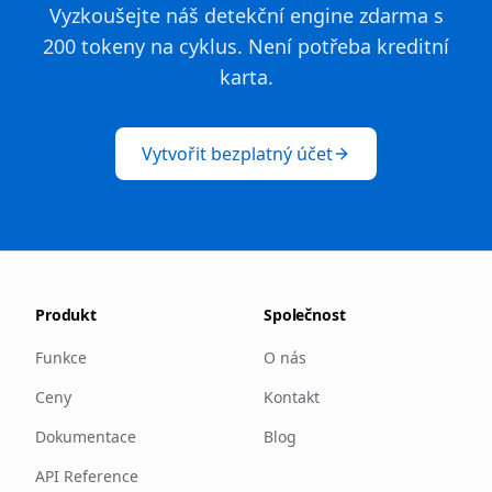
Vyzkoušejte náš detekční engine zdarma s
200 tokeny na cyklus. Není potřeba kreditní
karta.
Vytvořit bezplatný účet
Produkt
Společnost
Funkce
O nás
Ceny
Kontakt
Dokumentace
Blog
API Reference