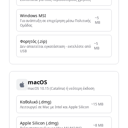
Windows MSI
~5
Για ανάπτυξη σε επιχείρηση μέσω Πολιτικής
MB
Ομάδας
Φορητός (.zip)
~5
Δεν απαιτείται εγκατάσταση - εκτελέστε από
MB
USB
macOS
macOS 10.15 (Catalina) ή νεότερη έκδοση
Καθολικό (.dmg)
~15 MB
Λειτουργεί σε Mac με Intel και Apple Silicon
Apple Silicon (.dmg)
~8 MB