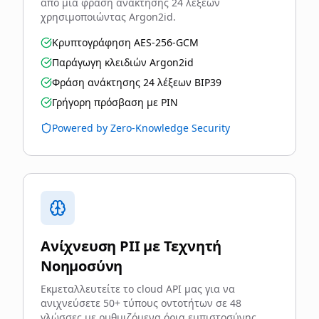
από μια φράση ανάκτησης 24 λέξεων
χρησιμοποιώντας Argon2id.
Κρυπτογράφηση AES-256-GCM
Παράγωγη κλειδιών Argon2id
Φράση ανάκτησης 24 λέξεων BIP39
Γρήγορη πρόσβαση με PIN
Powered by Zero-Knowledge Security
Ανίχνευση PII με Τεχνητή
Νοημοσύνη
Εκμεταλλευτείτε το cloud API μας για να
ανιχνεύσετε 50+ τύπους οντοτήτων σε 48
γλώσσες με ρυθμιζόμενα όρια εμπιστοσύνης.