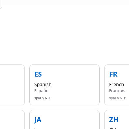
ES
FR
Spanish
French
Español
Français
spaCy NLP
spaCy NLP
JA
ZH