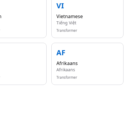
VI
n
Vietnamese
Tiếng Việt
r
Transformer
AF
Afrikaans
Afrikaans
r
Transformer