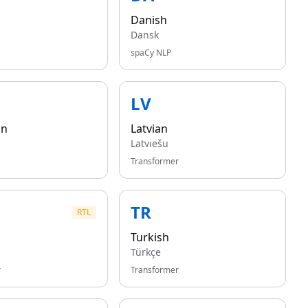
Danish
Dansk
spaCy NLP
LV
an
Latvian
Latviešu
Transformer
TR
RTL
Turkish
Türkçe
r
Transformer