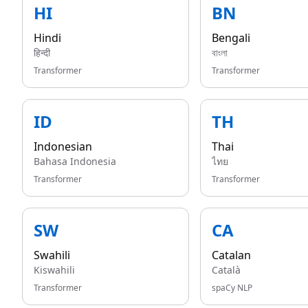
HI
BN
Hindi
Bengali
हिन्दी
বাংলা
Transformer
Transformer
ID
TH
Indonesian
Thai
Bahasa Indonesia
ไทย
Transformer
Transformer
SW
CA
Swahili
Catalan
Kiswahili
Català
Transformer
spaCy NLP