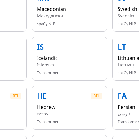
Macedonian
Swedish
Македонски
Svenska
spaCy NLP
spaCy NLP
IS
LT
Icelandic
Lithuani
Íslenska
Lietuvių
Transformer
spaCy NLP
HE
FA
RTL
RTL
Hebrew
Persian
فارسی
עברית
Transformer
Transforme