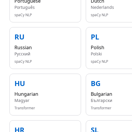
Portuguese
Dutch
Português
Nederlands
spaCy NLP
spaCy NLP
RU
PL
Russian
Polish
Русский
Polski
spaCy NLP
spaCy NLP
HU
BG
Hungarian
Bulgarian
Magyar
Български
Transformer
Transformer
HR
SL