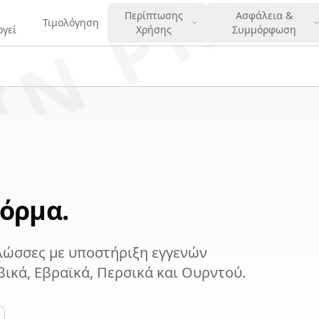
IN PRO
Περίπτωσης
Ασφάλεια &
Τιμολόγηση
ργεί
Χρήσης
Συμμόρφωση
όρμα.
γλώσσες με υποστήριξη εγγενών
ικά, Εβραϊκά, Περσικά και Ουρντού.