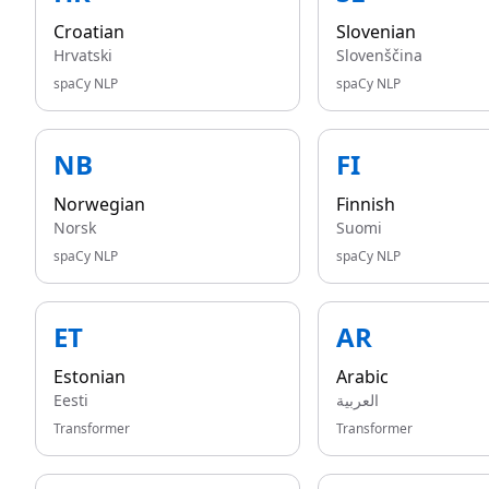
Croatian
Slovenian
Hrvatski
Slovenščina
spaCy NLP
spaCy NLP
NB
FI
Norwegian
Finnish
Norsk
Suomi
spaCy NLP
spaCy NLP
ET
AR
Estonian
Arabic
Eesti
العربية
Transformer
Transformer