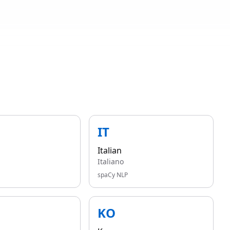
IT
Italian
Italiano
spaCy NLP
KO