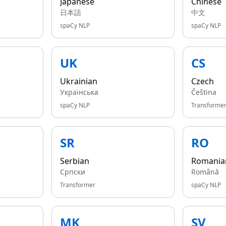
Japanese
Chinese
日本語
中文
spaCy NLP
spaCy NLP
UK
CS
Ukrainian
Czech
Українська
Čeština
spaCy NLP
Transforme
SR
RO
Serbian
Romania
Српски
Română
Transformer
spaCy NLP
MK
SV