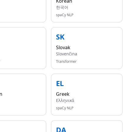
Korean
한국어
spaCy NLP
SK
Slovak
Slovenčina
r
Transformer
EL
n
Greek
Ελληνικά
spaCy NLP
DA