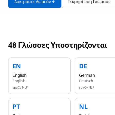
Δοκιμάστε Δωρεάν
Τεκμηρίωση Γλώσσας
48 Γλώσσες Υποστηρίζονται
EN
DE
English
German
English
Deutsch
spaCy NLP
spaCy NLP
PT
NL