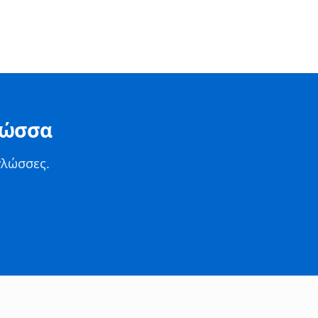
λώσσα
γλώσσες.