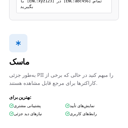
با [ENC:xyz123] در [ENC:abc456] تماس
بگیرید
ماسک
به‌طور جزئی PII را مبهم کنید در حالی که برخی از
کاراکترها برای مرجع قابل مشاهده هستند.
بهترین برای:
نمایش‌های تأیید
پشتیبانی مشتری
رابط‌های کاربری
نیازهای دید جزئی