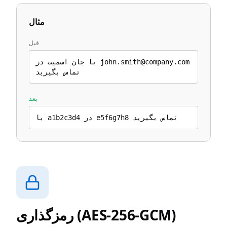
مثال
قبل
با جان اسمیت در john.smith@company.com
تماس بگیرید
بعد
با a1b2c3d4 در e5f6g7h8 تماس بگیرید
رمزگذاری (AES-256-GCM)