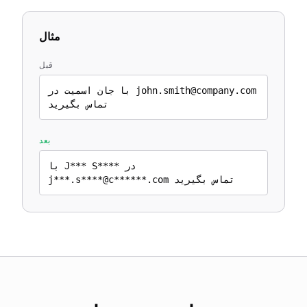
مثال
قبل
با جان اسمیت در john.smith@company.com
تماس بگیرید
بعد
با J*** S**** در
j***.s****@c******.com تماس بگیرید