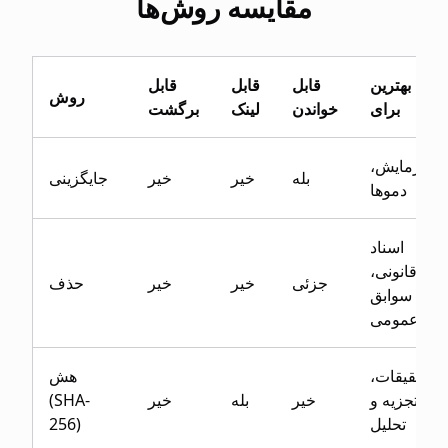
مقایسه روش‌ها
بهترین
قابل
قابل
قابل
روش
برای
خواندن
لینک
برگشت
آزمایش،
بله
خیر
خیر
جایگزینی
دموها
اسناد
قانونی،
جزئی
خیر
خیر
حذف
سوابق
عمومی
تحقیقات،
هش
تجزیه و
خیر
بله
خیر
(SHA-
تحلیل
256)