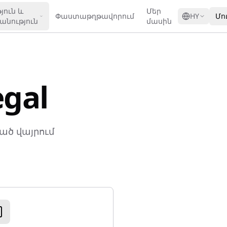
GRESS
յուն և
Մեր
Փաստաթղթավորում
HY
Մո
նություն
մասին
egal
ած վայրում