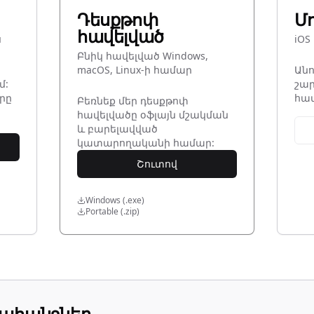
Դեսքթոփ
Մո
հավելված
ս
iOS
Բնիկ հավելված Windows,
macOS, Linux-ի համար
Ան
մ:
շար
րը
հավ
Բեռնեք մեր դեսքթոփ
հավելվածը օֆլայն մշակման
և բարելավված
կատարողականի համար:
Շուտով
Windows (.exe)
Portable (.zip)
ահանջներ