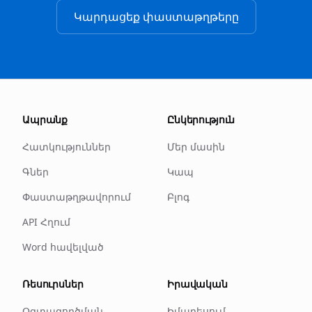
Կարդացեք փաստաթղթերը
Ապրանք
Ընկերություն
Հատկություններ
Մեր մասին
Գներ
Կապ
Փաստաթղթավորում
Բլոգ
API Հղում
Word հավելված
Ռեսուրսներ
Իրավական
Օգտագործման
Իմպրեսում