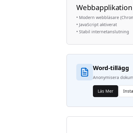
Webbapplikation
•
Modern webbläsare (Chrome,
•
JavaScript aktiverat
•
Stabil internetanslutning
Word-tillägg
Anonymisera dokumen
Läs Mer
Inst