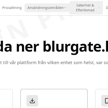
IN PRO
Säkerhet &
Prissättning
Användningsområden
D
Efterlevnad
a ner blurgate.
 till vår plattform från vilken enhet som helst, var s