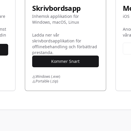
Skrivbordsapp
Mo
are
Inhemsk applikation för
iOS 
Windows, macOS, Linux
omst
Ano
 din
Ladda ner vår
våra
skrivbordsapplikation för
offlinebehandling och förbättrad
prestanda.
Kommer Snart
Windows (.exe)
Portable (.zip)