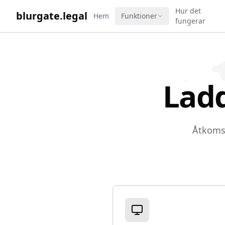
WORK 
Hur det
blurgate.legal
Hem
Funktioner
fungerar
Ladd
Åtkomst