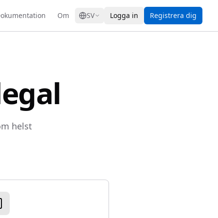
GRESS
okumentation
Om
SV
Logga in
Registrera dig
legal
om helst