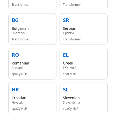
Transformer
Transformer
BG
SR
Bulgarian
Serbian
Български
Српски
Transformer
Transformer
RO
EL
Romanian
Greek
Română
Ελληνικά
spaCy NLP
spaCy NLP
HR
SL
Croatian
Slovenian
Hrvatski
Slovenščina
spaCy NLP
spaCy NLP