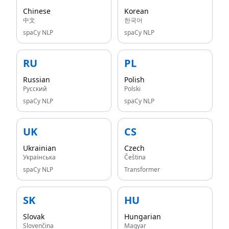
Chinese
Korean
中文
한국어
spaCy NLP
spaCy NLP
RU
PL
Russian
Polish
Русский
Polski
spaCy NLP
spaCy NLP
UK
CS
Ukrainian
Czech
Українська
Čeština
spaCy NLP
Transformer
SK
HU
Slovak
Hungarian
Slovenčina
Magyar