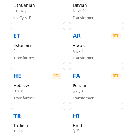
Lithuanian
Latvian
Lietuvių
Latviešu
spaCy NLP
Transformer
ET
AR
RTL
Estonian
Arabic
Eesti
العربية
Transformer
Transformer
HE
FA
RTL
RTL
Hebrew
Persian
فارسی
עברית
Transformer
Transformer
TR
HI
Turkish
Hindi
Türkçe
हिन्दी