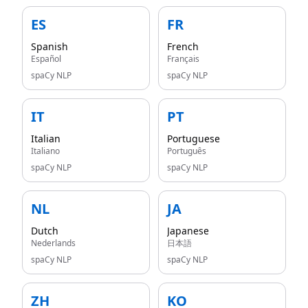
ES
FR
Spanish
French
Español
Français
spaCy NLP
spaCy NLP
IT
PT
Italian
Portuguese
Italiano
Português
spaCy NLP
spaCy NLP
NL
JA
Dutch
Japanese
Nederlands
日本語
spaCy NLP
spaCy NLP
ZH
KO