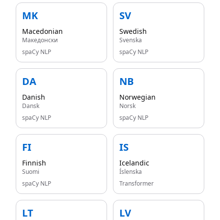
MK
SV
Macedonian
Swedish
Македонски
Svenska
spaCy NLP
spaCy NLP
DA
NB
Danish
Norwegian
Dansk
Norsk
spaCy NLP
spaCy NLP
FI
IS
Finnish
Icelandic
Suomi
Íslenska
spaCy NLP
Transformer
LT
LV