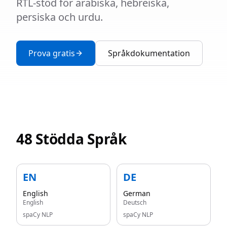
RTL-stöd för arabiska, hebreiska,
persiska och urdu.
Prova gratis
Språkdokumentation
48 Stödda Språk
EN
DE
English
German
English
Deutsch
spaCy NLP
spaCy NLP