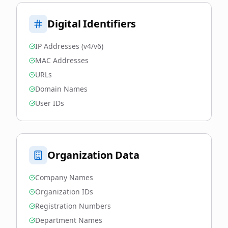
Digital Identifiers
IP Addresses (v4/v6)
MAC Addresses
URLs
Domain Names
User IDs
Organization Data
Company Names
Organization IDs
Registration Numbers
Department Names