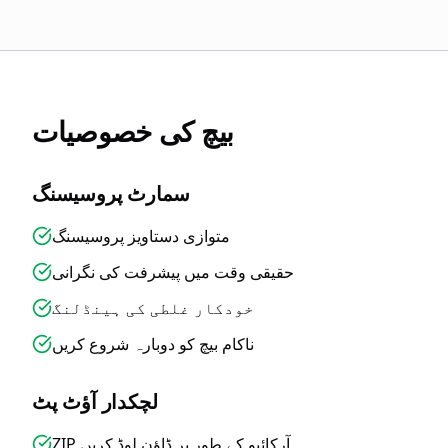
بیچ کی خصوصیات
سمارٹ پروسیسنگ
متوازی دستاویز پروسیسنگ
حقیقی وقت میں پیشرفت کی نگرانی
خودکار غلطی کی ہینڈلنگ
ناکام بیچ کو دوبارہ شروع کریں
لچکدار آؤٹ پٹ
ZIP آرکائیو کے طور پر ڈاؤن لوڈ کریں