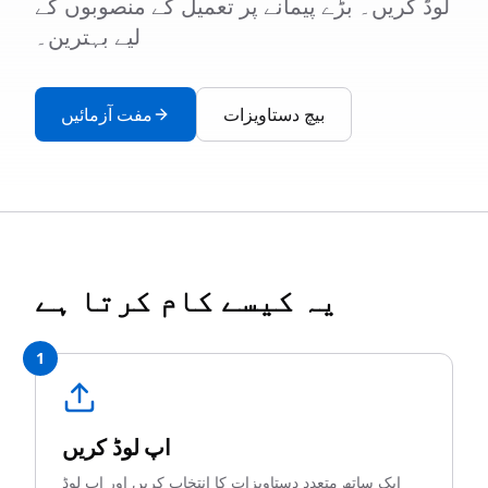
لوڈ کریں۔ بڑے پیمانے پر تعمیل کے منصوبوں کے
لیے بہترین۔
بیچ دستاویزات
مفت آزمائیں
یہ کیسے کام کرتا ہے
1
اپ لوڈ کریں
ایک ساتھ متعدد دستاویزات کا انتخاب کریں اور اپ لوڈ