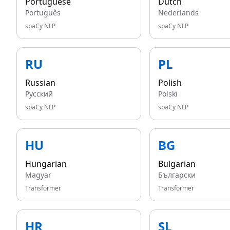
Portuguese
Dutch
Português
Nederlands
spaCy NLP
spaCy NLP
RU
PL
Russian
Polish
Русский
Polski
spaCy NLP
spaCy NLP
HU
BG
Hungarian
Bulgarian
Magyar
Български
Transformer
Transformer
HR
SL