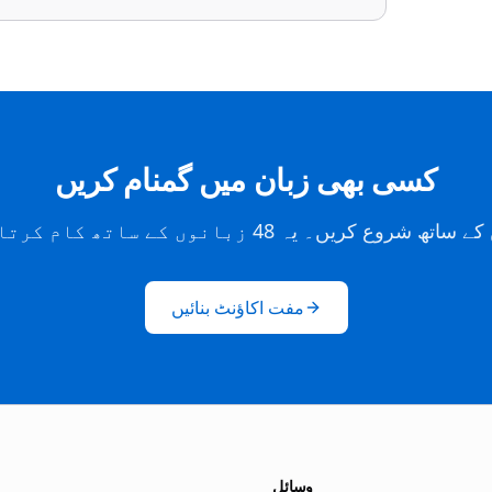
کسی بھی زبان میں گمنام کریں
300 وع کریں۔ یہ 48 زبانوں کے ساتھ کام کرتا ہے۔
مفت اکاؤنٹ بنائیں
وسائل