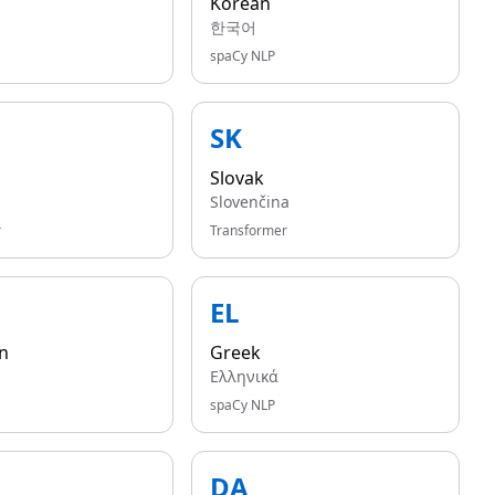
Korean
한국어
spaCy NLP
SK
Slovak
Slovenčina
r
Transformer
EL
n
Greek
Ελληνικά
spaCy NLP
DA