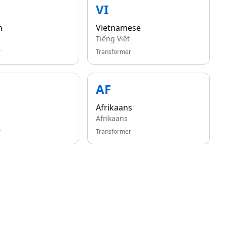
VI
n
Vietnamese
Tiếng Việt
r
Transformer
AF
Afrikaans
Afrikaans
r
Transformer