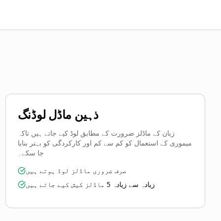
ذہین ماڈل لوڈنگ
زبان کے ماڈلز ضرورت کے مطابق لوڈ کیے جاتے ہیں تاکہ
میموری کے استعمال کو کم سے کم اور کارکردگی کو بہتر بنایا
جا سکے۔
صرف ضروری ماڈلز لوڈ ہوتے ہیں
زیادہ سے زیادہ 5 ماڈلز کیش کیے جاتے ہیں