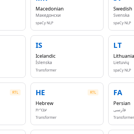
Macedonian
Swedish
Македонски
Svenska
spaCy NLP
spaCy NLP
IS
LT
Icelandic
Lithuani
Íslenska
Lietuvių
Transformer
spaCy NLP
HE
FA
RTL
RTL
Hebrew
Persian
فارسی
עברית
Transformer
Transforme