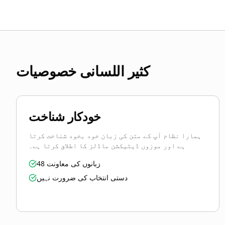
کثیر اللسانی خصوصیات
خودکار شناخت
ہمارا نظام آپ کے متن کی زبان خود بخود شناخت کرتا
ہے اور موزوں ڈیٹیکشن ماڈلز کا اطلاق کرتا ہے۔
48 زبانوں کی معاونت
دستی انتخاب کی ضرورت نہیں