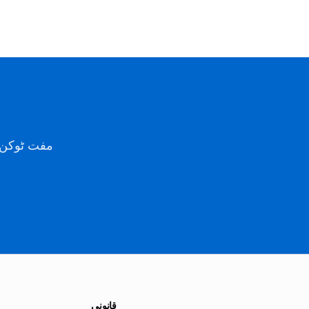
مفت ٹوکن کے ساتھ شر
قانونی