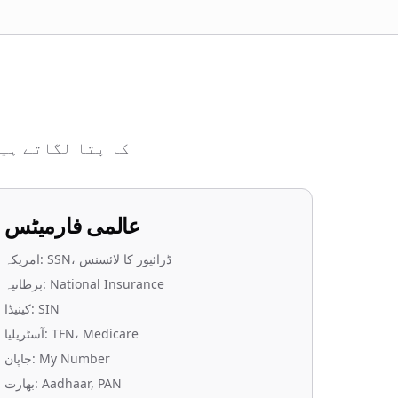
م
ہم ہر ملک اور خطے کے مخصوص فار PII کا پتا لگاتے ہیں۔
عالمی فارمیٹس
امریکہ: SSN، ڈرائیور کا لائسنس
برطانیہ: National Insurance
کینیڈا: SIN
آسٹریلیا: TFN، Medicare
جاپان: My Number
بھارت: Aadhaar, PAN