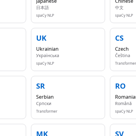
Japanese
Chinese
日本語
中文
spaCy NLP
spaCy NLP
UK
CS
Ukrainian
Czech
Українська
Čeština
spaCy NLP
Transforme
SR
RO
Serbian
Romania
Српски
Română
Transformer
spaCy NLP
MK
SV