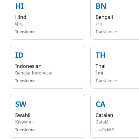
HI
BN
Hindi
Bengali
हिन्दी
বাংলা
Transformer
Transformer
ID
TH
Indonesian
Thai
Bahasa Indonesia
ไทย
Transformer
Transformer
SW
CA
Swahili
Catalan
Kiswahili
Català
Transformer
spaCy NLP