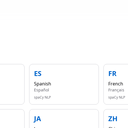
ES
FR
Spanish
French
Español
Français
spaCy NLP
spaCy NLP
JA
ZH