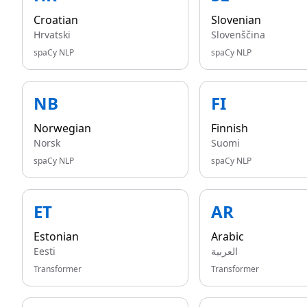
Croatian
Slovenian
Hrvatski
Slovenščina
spaCy NLP
spaCy NLP
NB
FI
Norwegian
Finnish
Norsk
Suomi
spaCy NLP
spaCy NLP
ET
AR
Estonian
Arabic
Eesti
العربية
Transformer
Transformer