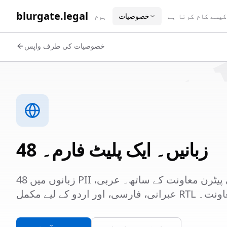
WORK 
blurgate.legal
کیسے کام کرتا ہے
خصوصیات
ہوم
خصوصیات کی طرف واپس
48 زبانیں۔ ایک پلیٹ فارم۔
48 زبانوں میں PII کا پتہ لگائیں اور گمنام کریں، مقامی پیٹرن معاونت کے ساتھ۔ عربی،
عبرانی، فارسی، اور اردو کے لیے مکمل