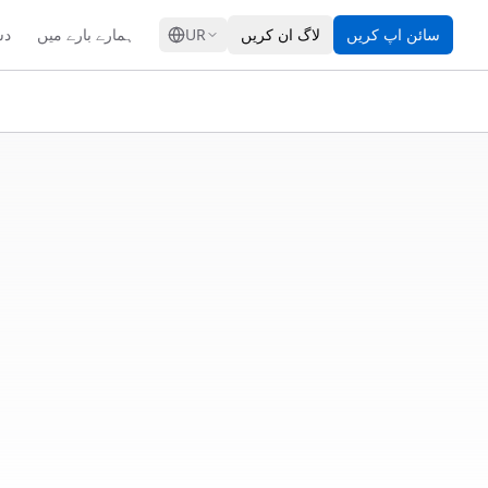
GRESS
دس
ہمارے بارے میں
UR
لاگ ان کریں
سائن اپ کریں