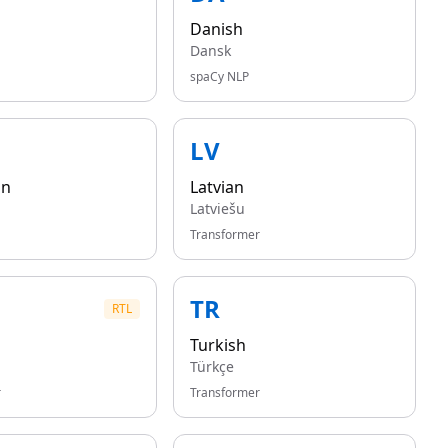
Danish
Dansk
spaCy NLP
LV
an
Latvian
Latviešu
Transformer
TR
RTL
Turkish
Türkçe
r
Transformer