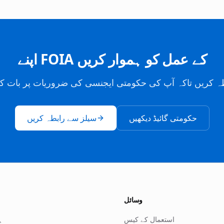
اپنے FOIA کے عمل کو ہموار کریں
ہ کریں تاکہ آپ کی حکومتی ایجنسی کی ضروریات پر بات ک
حکومتی گائیڈ دیکھیں
سیلز سے رابطہ کریں
وسائل
استعمال کے کیس
ہ