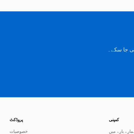
ی جا سکے۔
کمپنی
پروڈکٹ
مارے بارے میں
خصوصیات