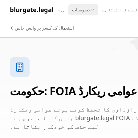
WORK 
blurgate.legal
کیسے کام کرتا ہے
خصوصیات
ہوم
استعمال کے کیسز پر واپس جائیں
 FOIA اور عوامی ریکارڈ
رازداری کا تحفظ کرتے ہوئے عوامی ریکارڈ
جاری کرنا ضروری ہے۔ blurgate.legal FOIA کی درخواستوں اور عوامی ریکارڈ کے
لیے حذف کو خودکار بناتا ہے۔