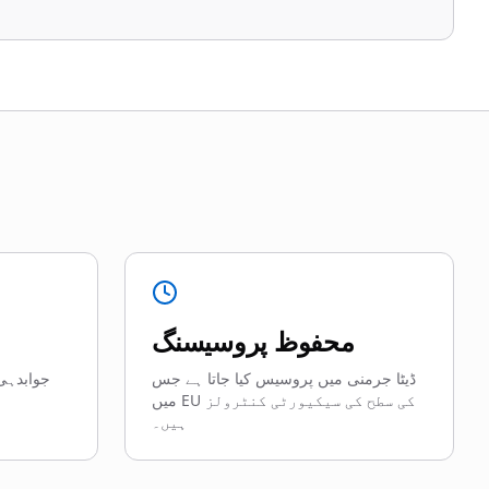
محفوظ پروسیسنگ
ڈیٹا جرمنی میں پروسیس کیا جاتا ہے جس
جوابدہی 
میں EU کی سطح کی سیکیورٹی کنٹرولز
ہیں۔