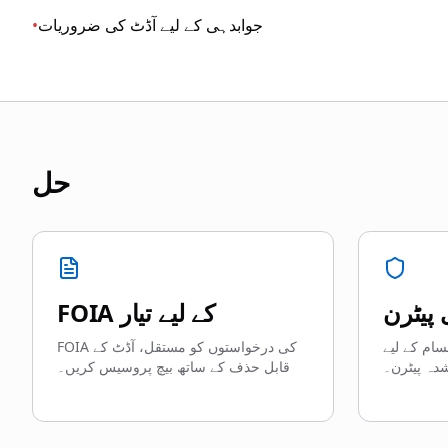
جوابدہی کے لیے آڈٹ کی ضروریات
•
حل
 پیٹرن
FOIA کے لیے تیار
ام کے لیے
FOIA کی درخواستوں کو مستقل، آڈٹ کے
دہ پیٹرن۔
قابل حذف کے ساتھ بیچ پروسیس کریں۔