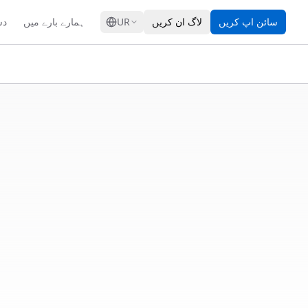
GRESS
سائن اپ کریں
لاگ ان کریں
UR
ہمارے بارے میں
دس