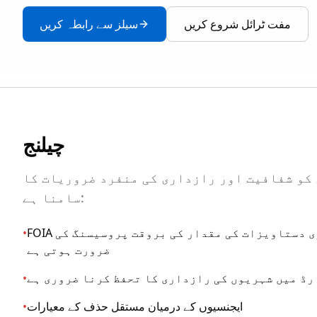
مفت ٹرائل شروع کریں
سیلز سے رابطہ کریں
چیلنج
کو شفافیت اور رازداری کی منفرد ضروریات کا
سامنا ہے:
FOIA کی درخواستوں کے لیے بڑی دستاویزات کی مقدار کی بروقت پروسیسنگ کی
•
ضرورت ہوتی ہے
ڈ میں شہریوں کی رازداری کا تحفظ کرنا ضروری ہے
•
ایجنسیوں کے درمیان مستقل حذف کے معیارات
•