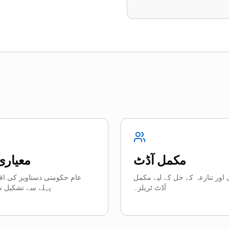
مکمل آڈٹ
معیاری
اور تنازعہ کے حل کے لیے مکمل
عام حکومتی دستاویز کی اقس
آڈٹ ٹریلز۔
پہلے سے تشکیل ش