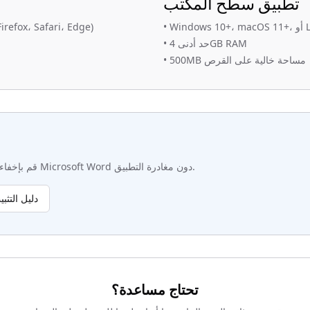
تطبيق سطح المكتب
أو Linux
•
متصفح ويب حديث (، Safari، Edge
حد أدنى 4GB RAM
•
500MB مساحة خالية على القرص
•
قم بإخفاء المستندات مباشرة في Microsoft Word دون مغادرة التطبيق.
دليل التثب
تحتاج مساعدة؟