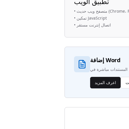
تطبيق الويب
Chrome، Firefox)
•
تمكين JavaScript
•
اتصال إنترنت مستقر
•
إضافة Word
يت
اعرف المزيد