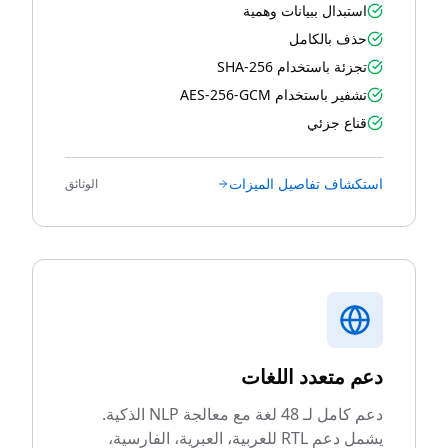
استبدال ببيانات وهمية
حذف بالكامل
تجزئة باستخدام SHA-256
تشفير باستخدام AES-256-GCM
قناع جزئي
استكشاف تفاصيل الميزات
الوثائق
دعم متعدد اللغات
دعم كامل لـ 48 لغة مع معالجة NLP الذكية.
يشمل دعم RTL للعربية، العبرية، الفارسية،