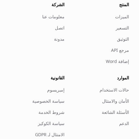
المنتج
الشركة
الميزات
معلومات عنا
التسعير
اتصل
التوثيق
مدونة
مرجع API
إضافة Word
الموارد
القانونية
حالات الاستخدام
إمبريسوم
الأمان والامتثال
سياسة الخصوصية
الأسئلة الشائعة
شروط الخدمة
الدعم
سياسة الكوكيز
الامتثال لـ GDPR