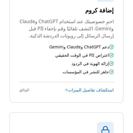
إضافة كروم
احمِ خصوصيتك عند استخدام ChatGPT وClaude
وGemini. اكتشف تلقائيًا وقم بإخفاء PII قبل
إرسال الرسائل إلى روبوتات الدردشة الذكية.
دعم ChatGPT وClaude وGemini
اعتراض PII في الوقت الحقيقي
إزالة الهوية في الردود
جاهز للنشر في المؤسسات
استكشاف تفاصيل الميزات
الوثائق