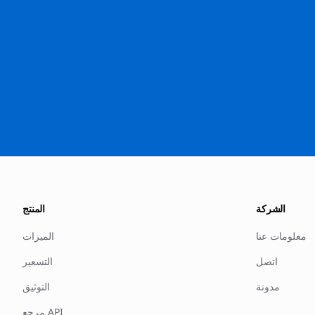
الشركة
المنتج
معلومات عنا
الميزات
اتصل
التسعير
مدونة
التوثيق
مرجع API