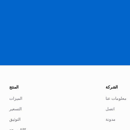
الشركة
المنتج
معلومات عنا
الميزات
اتصل
التسعير
مدونة
التوثيق
مرجع API