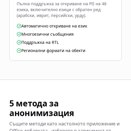
Пълна поддръжка за откриване на PII на 48
езика, включително езици с обратен ред
(арабски, иврит, персийски, урду).
Автоматично откриване на език
Многоезични съобщения
Поддръжка на RTL
Регионални формати на обекти
5 метода за
анонимизация
Същите методи като настолното приложение и
Office добавката - изберете в зависимост от