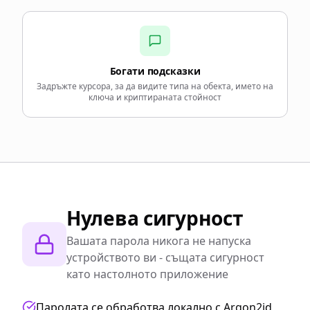
Богати подсказки
Задръжте курсора, за да видите типа на обекта, името на
ключа и криптираната стойност
Нулева сигурност
Вашата парола никога не напуска
устройството ви - същата сигурност
като настолното приложение
Паролата се обработва локално с Argon2id