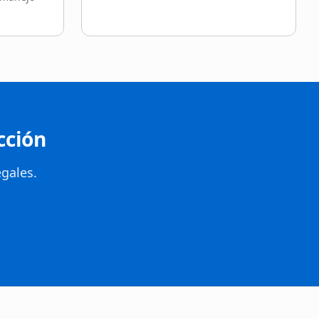
cción
gales.