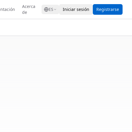
GRESS
Acerca
ntación
ES
Iniciar sesión
Registrarse
de