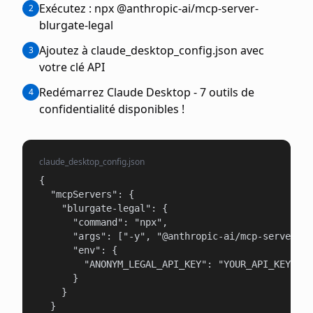
Exécutez : npx @anthropic-ai/mcp-server-
2
blurgate-legal
Ajoutez à claude_desktop_config.json avec
3
votre clé API
Redémarrez Claude Desktop - 7 outils de
4
confidentialité disponibles !
claude_desktop_config.json
{

  "mcpServers": {

    "blurgate-legal": {

      "command": "npx",

      "args": ["-y", "@anthropic-ai/mcp-server-bl
      "env": {

        "ANONYM_LEGAL_API_KEY": "YOUR_API_KEY"

      }

    }

  }
