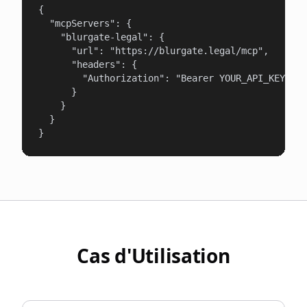
{

  "mcpServers": {

    "blurgate-legal": {

      "url": "https://blurgate.legal/mcp",

      "headers": {

        "Authorization": "Bearer YOUR_API_KEY"

      }

    }

  }

}
Cas d'Utilisation