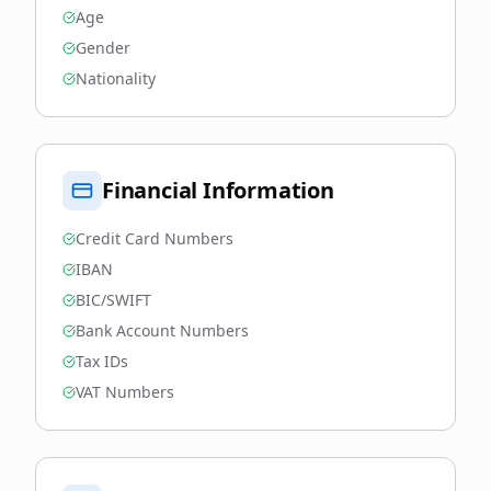
Age
Gender
Nationality
Financial Information
Credit Card Numbers
IBAN
BIC/SWIFT
Bank Account Numbers
Tax IDs
VAT Numbers