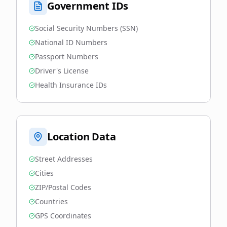
Government IDs
Social Security Numbers (SSN)
National ID Numbers
Passport Numbers
Driver's License
Health Insurance IDs
Location Data
Street Addresses
Cities
ZIP/Postal Codes
Countries
GPS Coordinates