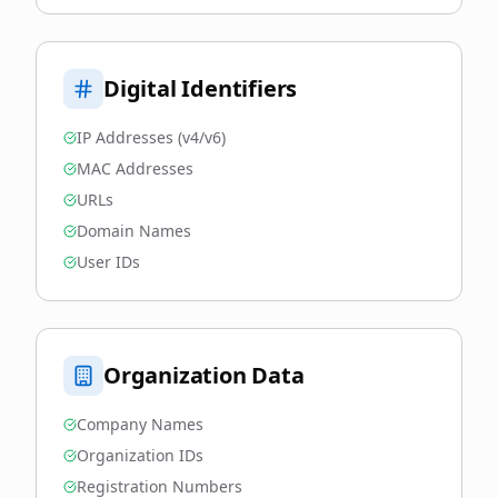
Digital Identifiers
IP Addresses (v4/v6)
MAC Addresses
URLs
Domain Names
User IDs
Organization Data
Company Names
Organization IDs
Registration Numbers