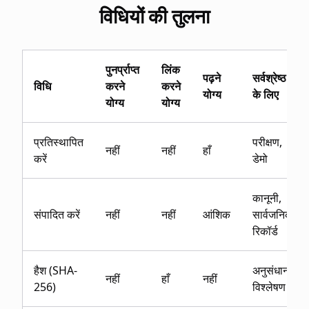
विधियों की तुलना
पुनर्प्राप्त
लिंक
पढ़ने
सर्वश्रेष्ठ
विधि
करने
करने
योग्य
के लिए
योग्य
योग्य
प्रतिस्थापित
परीक्षण,
नहीं
नहीं
हाँ
करें
डेमो
कानूनी,
संपादित करें
नहीं
नहीं
आंशिक
सार्वजनिक
रिकॉर्ड
हैश (SHA-
अनुसंधान,
नहीं
हाँ
नहीं
256)
विश्लेषण