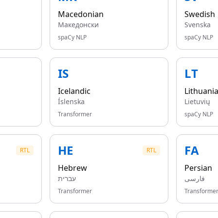
Macedonian
Swedish
Македонски
Svenska
spaCy NLP
spaCy NLP
IS
LT
Icelandic
Lithuani
Íslenska
Lietuvių
Transformer
spaCy NLP
HE
FA
RTL
RTL
Hebrew
Persian
فارسی
עברית
Transformer
Transforme