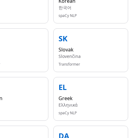
Korean
한국어
spaCy NLP
SK
Slovak
Slovenčina
r
Transformer
EL
n
Greek
Ελληνικά
spaCy NLP
DA