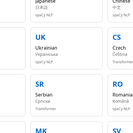
Japanese
Chinese
日本語
中文
spaCy NLP
spaCy NLP
UK
CS
Ukrainian
Czech
Українська
Čeština
spaCy NLP
Transforme
SR
RO
Serbian
Romania
Српски
Română
Transformer
spaCy NLP
MK
SV