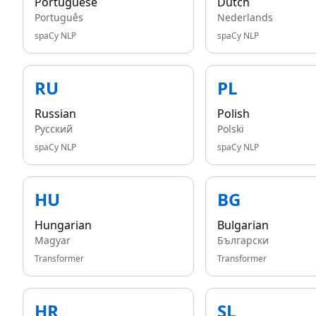
Portuguese
Dutch
Português
Nederlands
spaCy NLP
spaCy NLP
RU
PL
Russian
Polish
Русский
Polski
spaCy NLP
spaCy NLP
HU
BG
Hungarian
Bulgarian
Magyar
Български
Transformer
Transformer
HR
SL