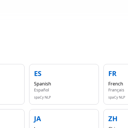
ES
FR
Spanish
French
Español
Français
spaCy NLP
spaCy NLP
JA
ZH