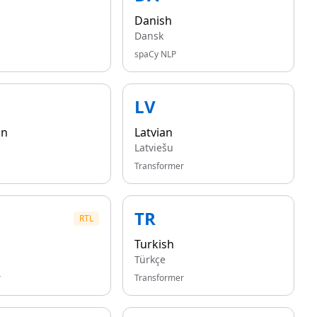
Danish
Dansk
spaCy NLP
LV
an
Latvian
Latviešu
Transformer
TR
RTL
Turkish
Türkçe
r
Transformer