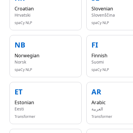
Croatian
Slovenian
Hrvatski
Slovenščina
spaCy NLP
spaCy NLP
NB
FI
Norwegian
Finnish
Norsk
Suomi
spaCy NLP
spaCy NLP
ET
AR
Estonian
Arabic
Eesti
العربية
Transformer
Transformer