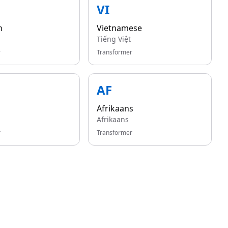
VI
n
Vietnamese
Tiếng Việt
r
Transformer
AF
Afrikaans
Afrikaans
r
Transformer