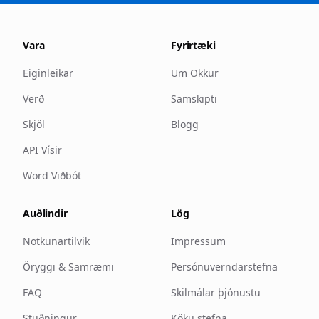
Vara
Fyrirtæki
Eiginleikar
Um Okkur
Verð
Samskipti
Skjöl
Blogg
API Vísir
Word Viðbót
Auðlindir
Lög
Notkunartilvik
Impressum
Öryggi & Samræmi
Persónuverndarstefna
FAQ
Skilmálar þjónustu
Stuðningur
Köku stefna