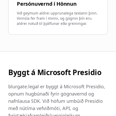
Persónuvernd í Hönnun
Við geymum aldrei upprunalega textann þinn.
Vinnsla fer fram í minni, og gögnin þín eru
aldrei notuð til þjálfunar eða greiningar.
Byggt á Microsoft Presidio
blurgate.legal er byggt á Microsoft Presidio,
opnum hugbúnaði fyrir gögnavernd og
nafnlausa SDK. Við höfum umbúið Presidio
með nútíma vefviðmóti, API, og
fyrirtækjaframleiðslueiginleikum.