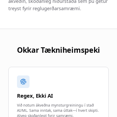
ákveðin, skoðanleg niðurstaða sem þú getur
treyst fyrir reglugerðarsamræmi.
Okkar Tækniheimspeki
Regex, Ekki AI
Við notum ákveðna mynsturgreiningu í stað
AI/ML. Sama inntak, sama úttak—í hvert skipti.
Alveg skoðanlegt fyrir samræmi.