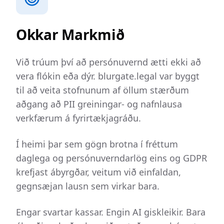
Okkar Markmið
Við trúum því að persónuvernd ætti ekki að
vera flókin eða dýr. blurgate.legal var byggt
til að veita stofnunum af öllum stærðum
aðgang að PII greiningar- og nafnlausa
verkfærum á fyrirtækjagráðu.
Í heimi þar sem gögn brotna í fréttum
daglega og persónuverndarlög eins og GDPR
krefjast ábyrgðar, veitum við einfaldan,
gegnsæjan lausn sem virkar bara.
Engar svartar kassar. Engin AI giskleikir. Bara