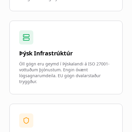
Þýsk Infrastrúktúr
Öll gögn eru geymd í Þýskalandi á ISO 27001-
vottuðum þjónustum. Engin óvænt
lögsagnarumdeila. EU gögn dvalarstaður
tryggður.