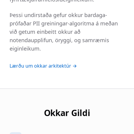
Þessi undirstaða gefur okkur bardaga-
prófaðar PII greiningar-algoritma á meðan
við getum einbeitt okkur að
notendaupplifun, öryggi, og samræmis
eiginleikum.
Lærðu um okkar arkitektúr →
Okkar Gildi