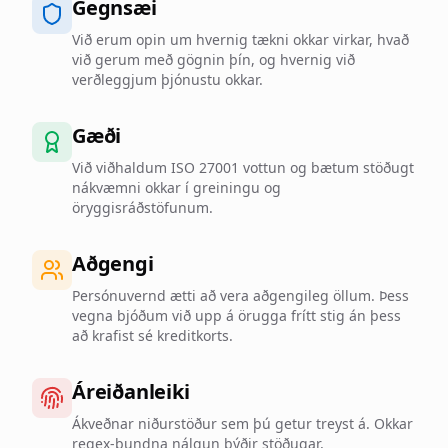
Gegnsæi
Við erum opin um hvernig tækni okkar virkar, hvað
við gerum með gögnin þín, og hvernig við
verðleggjum þjónustu okkar.
Gæði
Við viðhaldum ISO 27001 vottun og bætum stöðugt
nákvæmni okkar í greiningu og
öryggisráðstöfunum.
Aðgengi
Persónuvernd ætti að vera aðgengileg öllum. Þess
vegna bjóðum við upp á örugga frítt stig án þess
að krafist sé kreditkorts.
Áreiðanleiki
Ákveðnar niðurstöður sem þú getur treyst á. Okkar
regex-bundna nálgun þýðir stöðugar,