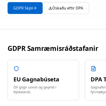
GDPR Skjöl
Óskaðu eftir DPA
GDPR Samræmisráðstafanir
EU Gagnabúseta
DPA T
Öll gögn unnin og geymd í
Gagnaferl
Þýskalandi.
fyrirtækja