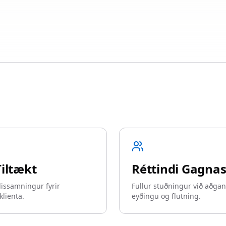
iltækt
Réttindi Gagnas
issamningur fyrir
Fullur stuðningur við aðgan
klienta.
eyðingu og flutning.