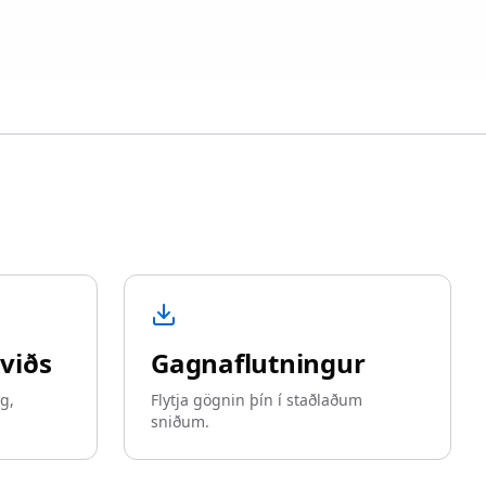
viðs
Gagnaflutningur
g,
Flytja gögnin þín í staðlaðum
sniðum.