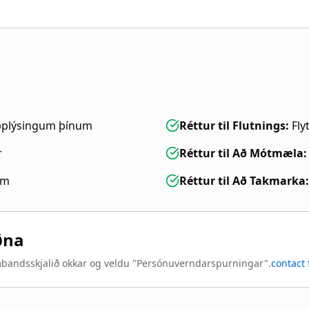
upplýsingum þínum
Réttur til Flutnings
:
Fly
r
Réttur til Að Mótmæla
:
um
Réttur til Að Takmarka
:
ðna
ambandsskjalið okkar og veldu "Persónuverndarspurningar".
contact