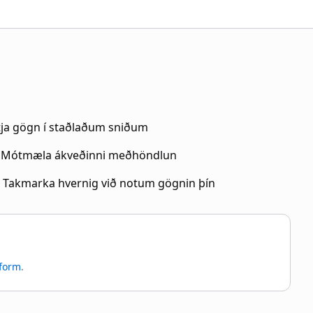
tja gögn í staðlaðum sniðum
Mótmæla ákveðinni meðhöndlun
Takmarka hvernig við notum gögnin þín
 form
.