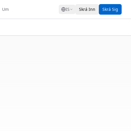
GRESS
Um
IS
Skrá Inn
Skrá Sig