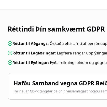
Réttindi Þín samkvæmt GDPR
Réttur til Aðgangs
:
Óskaðu eftir afriti af persónu
Réttur til Lagfæringar
:
Lagfæra rangar upplýsinga
Réttur til Eyðingar
:
Eyða reikningi þínum og gögn
Hafðu Samband vegna GDPR Bei
Fyrir allar GDPR tengdar beiðnir, vinsamlegast notaðu s