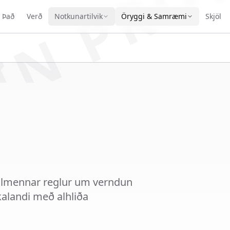
IN PRO
r Það
Verð
Notkunartilvik
Öryggi & Samræmi
Skjöl
 almennar reglur um verndun
kalandi með alhliða