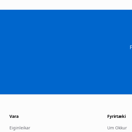
F
Vara
Fyrirtæki
Eiginleikar
Um Okkur