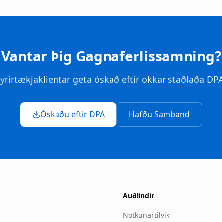
Vantar Þig Gagnaferlissamning?
yrirtækjaklientar geta óskað eftir okkar staðlaða DP
Óskaðu eftir DPA
Hafðu Samband
Auðlindir
Notkunartilvik