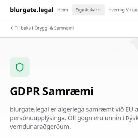
WORK 
blurgate.legal
Heim
Eiginleikar
Hvernig Virka
Til baka í Öryggi & Samræmi
GDPR Samræmi
blurgate.legal er algerlega samræmt við EU
persónuupplýsinga. Öll gögn eru unnin í Þýs
verndunaraðgerðum.