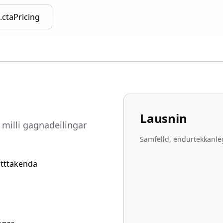
.ctaPricing
Lausnin
milli gagnadeilingar
Samfelld, endurtekkanle
átttakenda