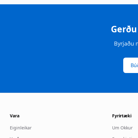
Gerðu
Byrjaðu m
Búð
Vara
Fyrirtæki
Eiginleikar
Um Okkur