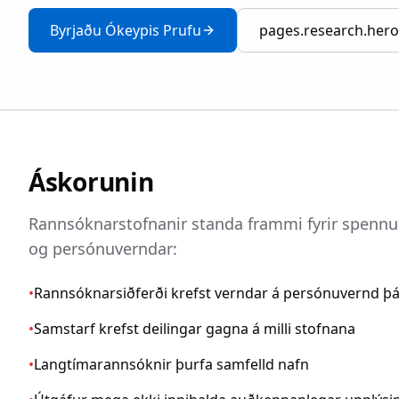
Byrjaðu Ókeypis Prufu
pages.research.hero
Áskorunin
Rannsóknarstofnanir standa frammi fyrir spennu 
og persónuverndar:
•
Rannsóknarsiðferði krefst verndar á persónuvernd þ
•
Samstarf krefst deilingar gagna á milli stofnana
•
Langtímarannsóknir þurfa samfelld nafn