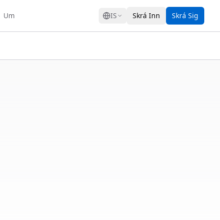
GRESS
Um
IS
Skrá Inn
Skrá Sig