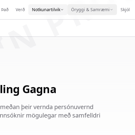
IN PRO
r Það
Verð
Notkunartilvik
Öryggi & Samræmi
Skjöl
ling Gagna
 meðan þeir vernda persónuvernd
rannsóknir mögulegar með samfelldri