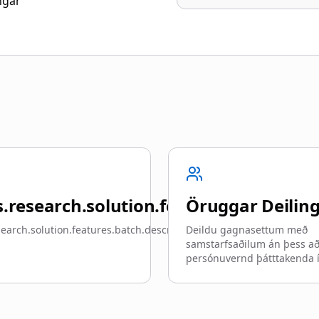
ngar
hashing.title
.research.solution.features.batch.titl
Öruggar Deilin
earch.solution.features.batch.description
Deildu gagnasettum með
samstarfsaðilum án þess að
persónuvernd þátttakenda í