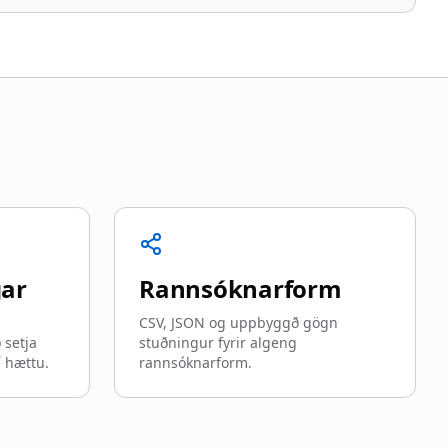
e
gar
Rannsóknarform
CSV, JSON og uppbyggð gögn
 setja
stuðningur fyrir algeng
 hættu.
rannsóknarform.