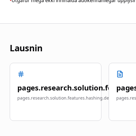
•
Útgáfur mega ekki innihalda auðkennanlegar upplýsi
Lausnin
pages.research.solution.features.
pages
pages.research.solution.features.hashing.description
pages.res