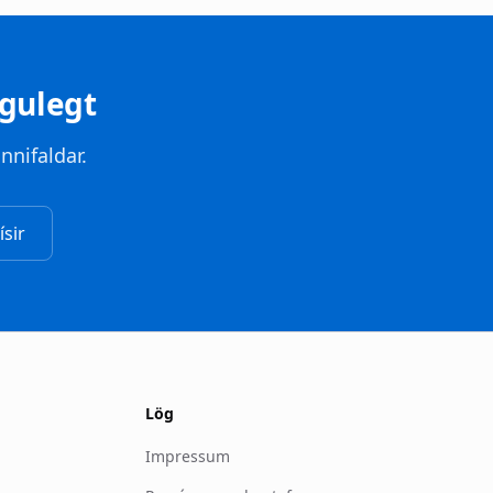
gulegt
nnifaldar.
sir
Lög
Impressum