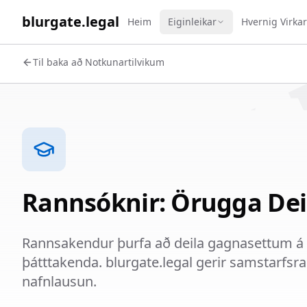
WORK 
blurgate.legal
Heim
Eiginleikar
Hvernig Virka
Til baka að Notkunartilvikum
Rannsóknir: Örugga Dei
Rannsakendur þurfa að deila gagnasettum á
þátttakenda. blurgate.legal gerir samstarfs
nafnlausun.