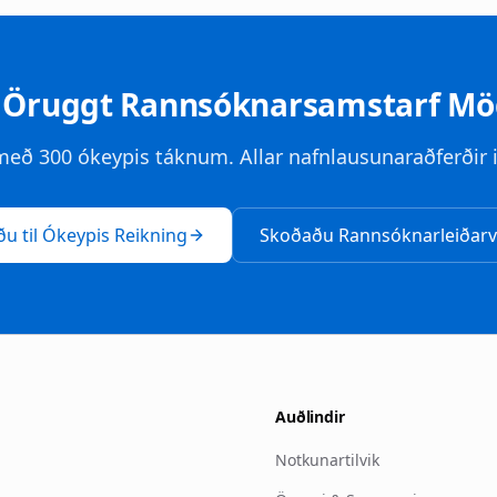
 Öruggt Rannsóknarsamstarf Mö
eð 300 ókeypis táknum. Allar nafnlausunaraðferðir i
u til Ókeypis Reikning
Skoðaðu Rannsóknarleiðarví
Auðlindir
Notkunartilvik