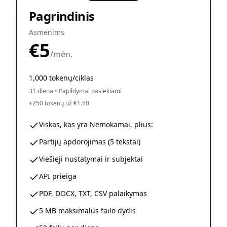
Pagrindinis
Asmenims
€5
/mėn.
1,000 tokenų/ciklas
31 diena
•
Papildymai pasiekiami
+250 tokenų už €1.50
Viskas, kas yra Nemokamai, plius:
Partijų apdorojimas (5 tekstai)
Viešieji nustatymai ir subjektai
API prieiga
PDF, DOCX, TXT, CSV palaikymas
5 MB maksimalus failo dydis