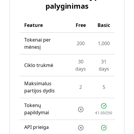
palyginimas
Feature
Free
Basic
P
Tokenai per
200
1,000
4,0
mėnesį
30
31
Ciklo trukmė
31 
days
days
Maksimalus
2
5
1
partijos dydis
Tokenų
papildymai
€1.50/250
€1.50
API prieiga