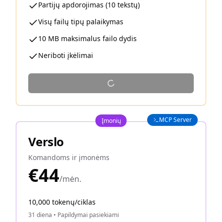
Partijų apdorojimas (10 tekstų)
Visų failų tipų palaikymas
10 MB maksimalus failo dydis
Neriboti įkėlimai
MCP Server
Įmonių
Verslo
Komandoms ir įmonėms
€44
/mėn.
10,000 tokenų/ciklas
31 diena
•
Papildymai pasiekiami