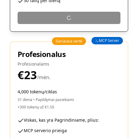
50 failų per dieną
MCP Server
Geriausia vertė
Profesionalus
Profesionalams
€23
/mėn.
4,000 tokenų/ciklas
31 diena
•
Papildymai pasiekiami
+300 tokenų už €1.50
Viskas, kas yra Pagrindiniame, plius:
MCP serverio prieiga