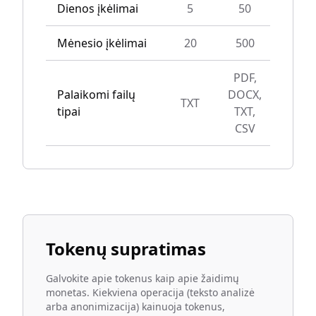
Dienos įkėlimai
5
50
Unli
Mėnesio įkėlimai
20
500
Unli
PDF,
Palaikomi failų
DOCX,
TXT
All t
tipai
TXT,
CSV
Tokenų supratimas
Galvokite apie tokenus kaip apie žaidimų
monetas. Kiekviena operacija (teksto analizė
arba anonimizacija) kainuoja tokenus,