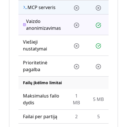
MCP serveris
Vaizdo
anonimizavimas
Viešieji
nustatymai
Prioritetinė
pagalba
Failų įkėlimo limitai
Maksimalus failo
1
5 MB
10
dydis
MB
Failai per partiją
2
5
1