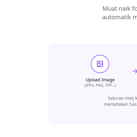
Muat naik f
automatik 
Upload Image
(JPEG, PNG, TIFF...)
Saluran imej 
memetakan hasi