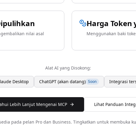
Dipulihkan
Harga Token
embalikan nilai asal
Menggunakan baki toke
Alat AI yang Disokong:
laude Desktop
ChatGPT (akan datang)
Integrasi te
Soon
ahui Lebih Lanjut Mengenai MCP
Lihat Panduan Integ
sedia pada pelan Pro dan Business. Tingkatkan untuk membuka ku