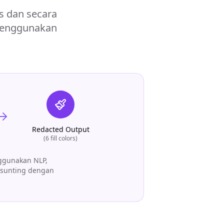
s dan secara
menggunakan
Redacted Output
(6 fill colors)
nggunakan NLP,
isunting dengan