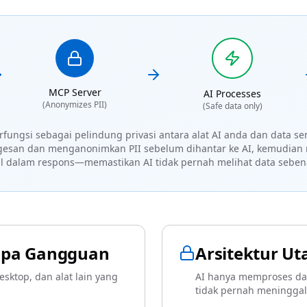
MCP Server
AI Processes
(Anonymizes PII)
(Safe data only)
fungsi sebagai pelindung privasi antara alat AI anda dan data sens
esan dan menganonimkan PII sebelum dihantar ke AI, kemudia
sal dalam respons—memastikan AI tidak pernah melihat data seben
anpa Gangguan
Arsitektur Ut
sktop, dan alat lain yang
AI hanya memproses dat
tidak pernah meningga