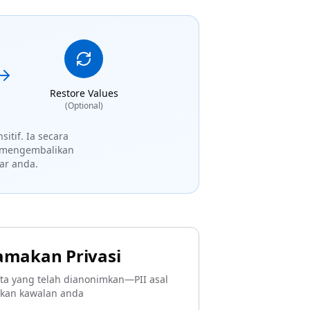
Restore Values
(Optional)
itif. Ia secara
n mengembalikan
ar anda.
amakan Privasi
a yang telah dianonimkan—PII asal
lkan kawalan anda