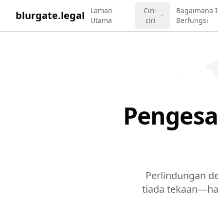
WORK 
Laman
Ciri-
Bagaimana I
blurgate.legal
Utama
ciri
Berfungsi
Pengesa
Perlindungan de
tiada tekaan—han