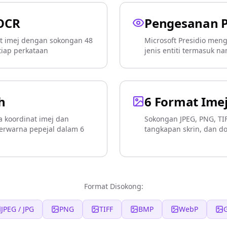
 OCR
Pengesanan P
at imej dengan sokongan 48
Microsoft Presidio meng
tiap perkataan
jenis entiti termasuk na
h
6 Format Ime
a koordinat imej dan
Sokongan JPEG, PNG, TIF
erwarna pepejal dalam 6
tangkapan skrin, dan 
Format Disokong:
JPEG / JPG
PNG
TIFF
BMP
WebP
G