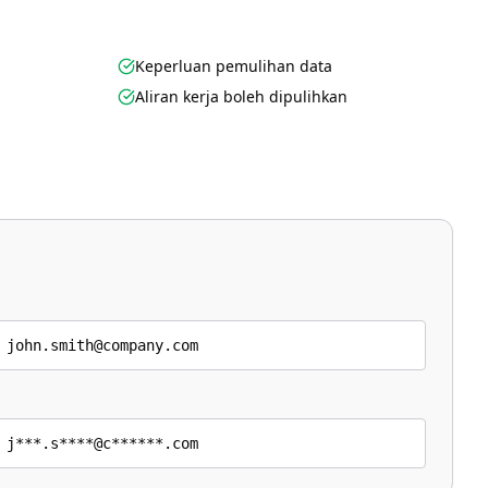
Keperluan pemulihan data
Aliran kerja boleh dipulihkan
 john.smith@company.com
 j***.s****@c******.com