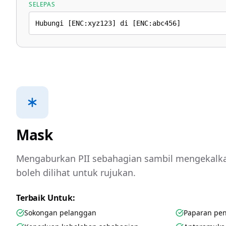
SELEPAS
Hubungi [ENC:xyz123] di [ENC:abc456]
Mask
Mengaburkan PII sebahagian sambil mengekalka
boleh dilihat untuk rujukan.
Terbaik Untuk:
Sokongan pelanggan
Paparan pe