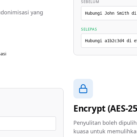
SEBELUM
udonimisasi yang
Hubungi John Smith di
SELEPAS
Hubungi a1b2c3d4 di e
asi
Encrypt (AES-2
Penyulitan boleh dipul
kuasa untuk memulihkan