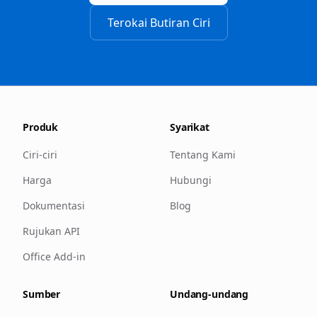
Terokai Butiran Ciri
Produk
Syarikat
Ciri-ciri
Tentang Kami
Harga
Hubungi
Dokumentasi
Blog
Rujukan API
Office Add-in
Sumber
Undang-undang