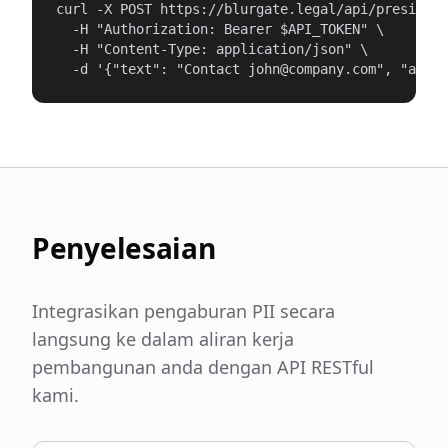
curl -X POST https://blurgate.legal/api/presidio/
  -H "Authorization: Bearer $API_TOKEN" \

  -H "Content-Type: application/json" \

  -d '{"text": "Contact john@company.com", "anony
Penyelesaian
Integrasikan pengaburan PII secara
langsung ke dalam aliran kerja
pembangunan anda dengan API RESTful
kami.