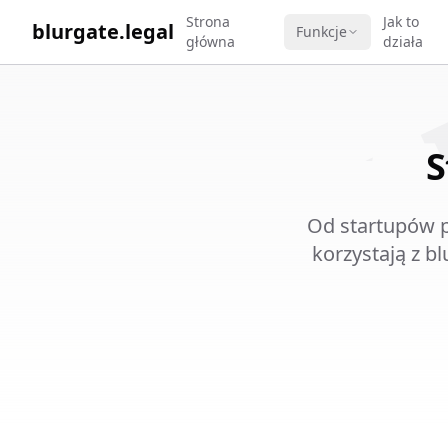
WORK 
Strona
Jak to
blurgate.legal
Funkcje
główna
działa
S
Od startupów p
korzystają z b