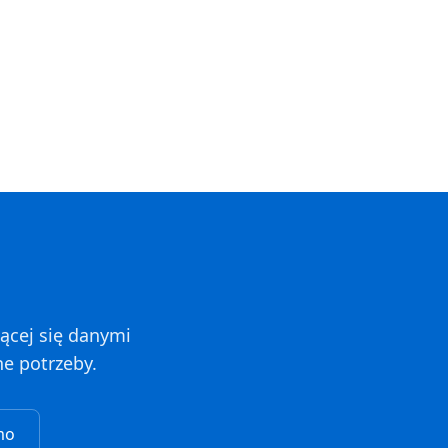
jącej się danymi
e potrzeby.
mo