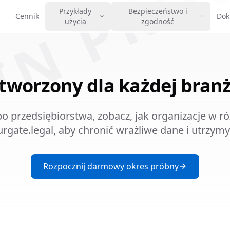
IN PRO
Przykłady
Bezpieczeństwo i
Cennik
Dok
użycia
zgodność
tworzony dla każdej bran
o przedsiębiorstwa, zobacz, jak organizacje w r
lurgate.legal, aby chronić wrażliwe dane i utrzy
Rozpocznij darmowy okres próbny