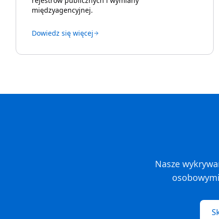
rejestrów publicznych i wymiany
międzyagencyjnej.
Dowiedz się więcej
Nasze wykrywani
osobowymi.
Sk