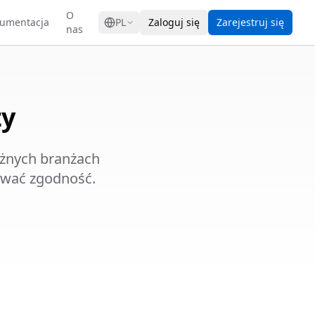
GRESS
O
umentacja
PL
Zaloguj się
Zarejestruj się
nas
ży
óżnych branżach
mywać zgodność.