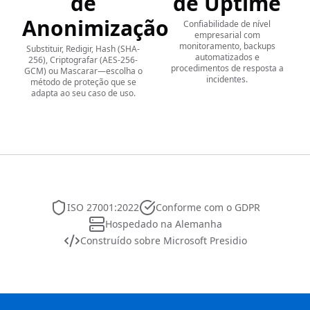
de
de Uptime
Anonimização
Confiabilidade de nível
empresarial com
monitoramento, backups
Substituir, Redigir, Hash (SHA-
automatizados e
256), Criptografar (AES-256-
procedimentos de resposta a
GCM) ou Mascarar—escolha o
incidentes.
método de proteção que se
adapta ao seu caso de uso.
ISO 27001:2022
Conforme com o GDPR
Hospedado na Alemanha
Construído sobre Microsoft Presidio