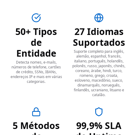
50+ Tipos
27 Idiomas
de
Suportados
Entidade
Suporte completo para inglês,
alemão, espanhol, francês,
italiano, português, holandês,
Detecta nomes, e-mails,
polonês, russo, japonês, chinês,
números de telefone, cartões
coreano, árabe, hindi, turco,
de crédito, SSNs, IBANs,
romeno, grego, croata,
endereços IP e mais em várias
esloveno, macedônio, sueco,
categorias.
dinamarquês, norueguês,
finlandês, ucraniano, lituano e
catalão.
5 Métodos
99,9% SLA