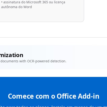
•
assinatura do Microsoft 365 ou licença
autônoma do Word
mization
d documents with OCR-powered detection.
Comece com o Office Add-in