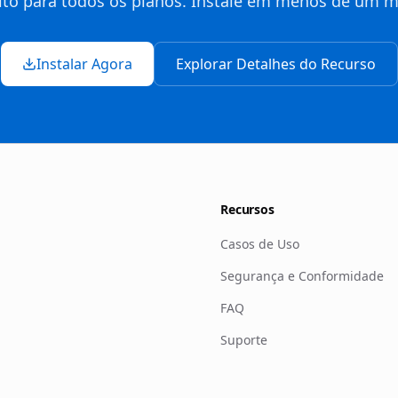
ito para todos os planos. Instale em menos de um m
Instalar Agora
Explorar Detalhes do Recurso
Recursos
Casos de Uso
Segurança e Conformidade
FAQ
Suporte