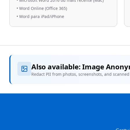
•
Microsoft Word 2016 ou mais recente (Mac)
•
Word Online (Office 365)
•
Word para iPad/iPhone
Also available: Image Anony
Redact PII from photos, screenshots, and scanne