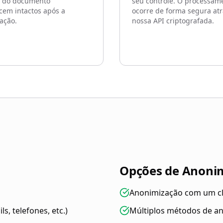
a do documento
seu controle. O processam
em intactos após a
ocorre de forma segura at
ação.
nossa API criptografada.
Opções de Anoni
Anonimização com um cli
s, telefones, etc.)
Múltiplos métodos de an