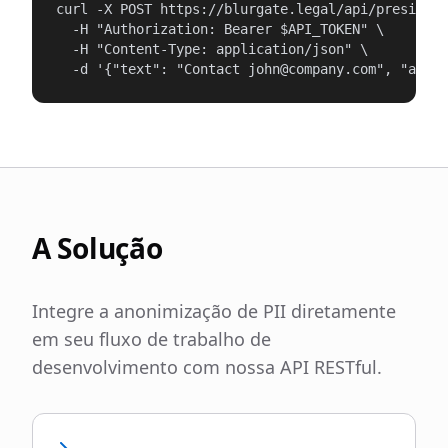
curl -X POST https://blurgate.legal/api/presidio/
  -H "Authorization: Bearer $API_TOKEN" \

  -H "Content-Type: application/json" \

  -d '{"text": "Contact john@company.com", "anony
A Solução
Integre a anonimização de PII diretamente
em seu fluxo de trabalho de
desenvolvimento com nossa API RESTful.