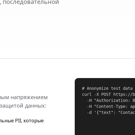
, последовательной
# Anonymize test data 
curl -X POST https://b
нным напряжением
  -H "Authorization: B
защитой данных:
  -H "Content-Type: ap
  -d '{"text": "Contac
ьные PII, которые