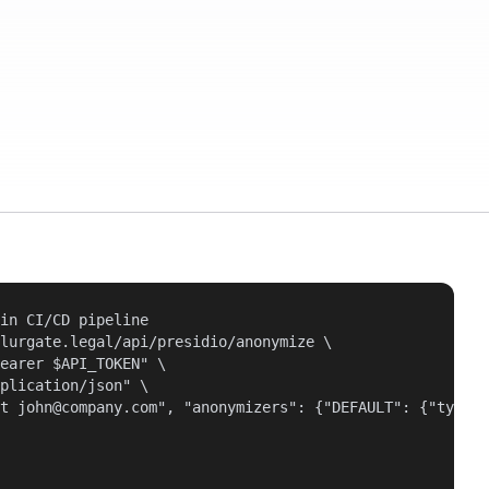
in CI/CD pipeline

lurgate.legal/api/presidio/anonymize \

earer $API_TOKEN" \

plication/json" \

t john@company.com", "anonymizers": {"DEFAULT": {"type":