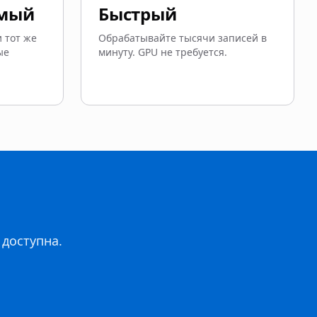
имый
Быстрый
и тот же
Обрабатывайте тысячи записей в
ые
минуту. GPU не требуется.
 доступна.