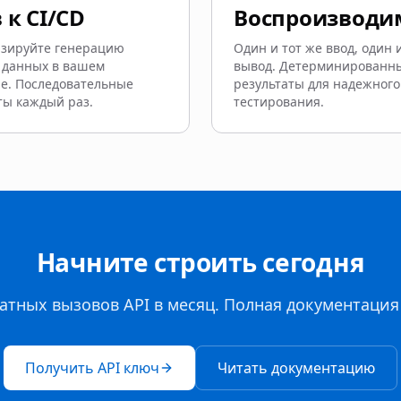
 к CI/CD
Воспроизвод
изируйте генерацию
Один и тот же ввод, один 
 данных в вашем
вывод. Детерминированн
е. Последовательные
результаты для надежного
ты каждый раз.
тестирования.
Начните строить сегодня
атных вызовов API в месяц. Полная документация
Получить API ключ
Читать документацию