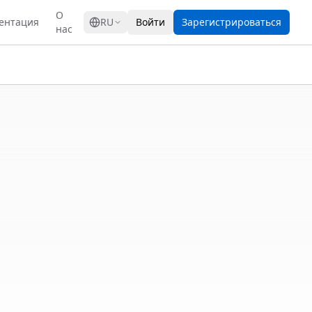
GRESS
О
ентация
RU
Войти
Зарегистрироваться
нас