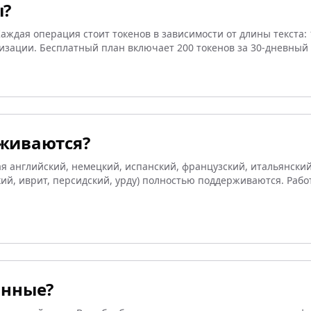
ы?
ждая операция стоит токенов в зависимости от длины текста: 1
мизации. Бесплатный план включает 200 токенов за 30-дневный 
живаются?
 английский, немецкий, испанский, французский, итальянский,
ий, иврит, персидский, урду) полностью поддерживаются. Работ
анные?