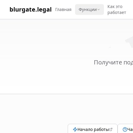
WORK 
Как это
blurgate.legal
Главная
Функции
работает
Получите по
Начало работы
Ча