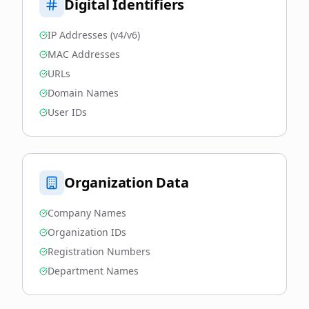
Digital Identifiers
IP Addresses (v4/v6)
MAC Addresses
URLs
Domain Names
User IDs
Organization Data
Company Names
Organization IDs
Registration Numbers
Department Names