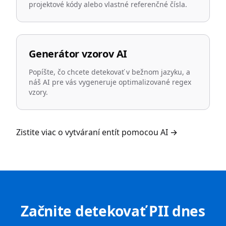
projektové kódy alebo vlastné referenčné čísla.
Generátor vzorov AI
Popíšte, čo chcete detekovať v bežnom jazyku, a
náš AI pre vás vygeneruje optimalizované regex
vzory.
Zistite viac o vytváraní entít pomocou AI
→
Začnite detekovať PII dnes