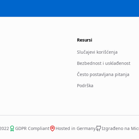
Resursi
Slučajevi korišćenja
Bezbednost i usklađenost
Često postavljana pitanja
Podrška
2022
GDPR Compliant
Hosted in Germany
Izgrađeno na Micr