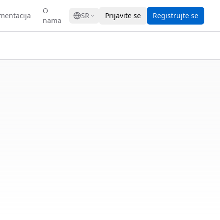
GRESS
O
mentacija
SR
Prijavite se
Registrujte se
nama