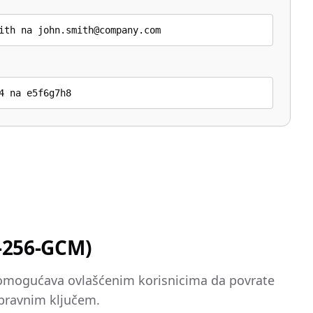
ith na john.smith@company.com
4 na e5f6g7h8
S-256-GCM)
 omogućava ovlašćenim korisnicima da povrate
spravnim ključem.