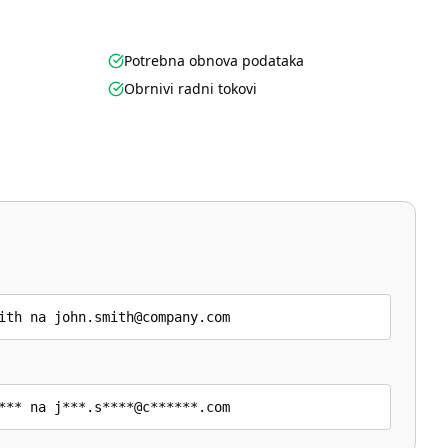
Potrebna obnova podataka
Obrnivi radni tokovi
ith na john.smith@company.com
*** na j***.s****@c******.com