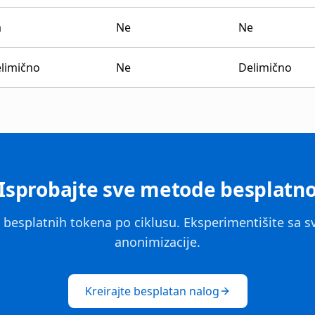
a
Ne
Ne
limično
Ne
Delimično
Isprobajte sve metode besplatn
0 besplatnih tokena po ciklusu. Eksperimentišite sa
anonimizacije.
Kreirajte besplatan nalog