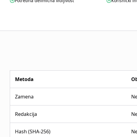
Potrebna delimična vidljivost
Korisnički in
Metoda
Ob
Zamena
N
Redakcija
N
Hash (SHA-256)
N