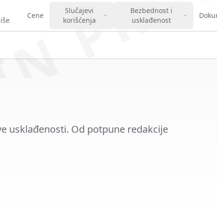
IN PRO
Slučajevi
Bezbednost i
Cene
Doku
iše
korišćenja
usklađenost
ve usklađenosti. Od potpune redakcije