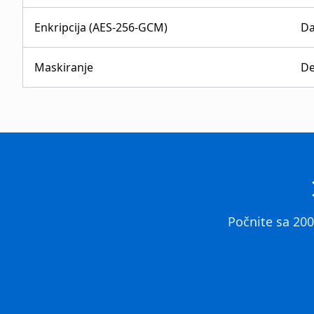
Enkripcija (AES-256-GCM)
D
Maskiranje
De
Počnite sa 20