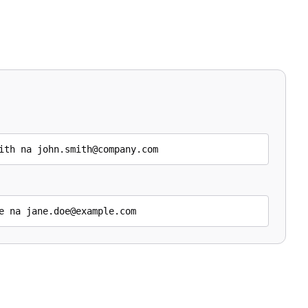
ith na john.smith@company.com
e na jane.doe@example.com