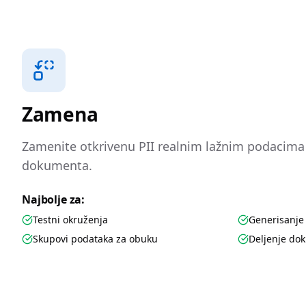
Zamena
Zamenite otkrivenu PII realnim lažnim podacima k
dokumenta.
Najbolje za:
Testni okruženja
Generisanje
Skupovi podataka za obuku
Deljenje do