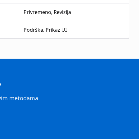
Privremeno, Revizija
Podrška, Prikaz UI
o
 svim metodama