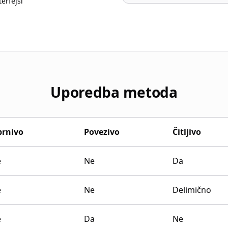
terfejsi
Uporedba metoda
rnivo
Povezivo
Čitljivo
e
Ne
Da
e
Ne
Delimično
e
Da
Ne