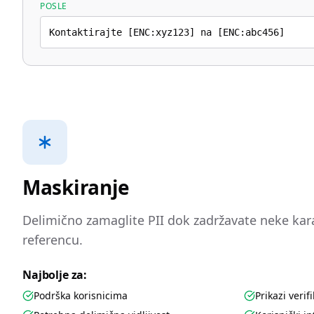
POSLE
Kontaktirajte [ENC:xyz123] na [ENC:abc456]
Maskiranje
Delimično zamaglite PII dok zadržavate neke kara
referencu.
Najbolje za:
Podrška korisnicima
Prikazi verifi