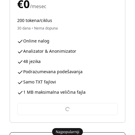
€0
/mesec
200 tokena/ciklus
30 dana
•
Nema dopuna
Online nalog
Analizator & Anonimizator
48 jezika
Podrazumevana podešavanja
Samo TXT fajlovi
1 MB maksimalna veličina fajla
Najpopularniji