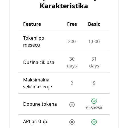
Karakteristika
Feature
Free
Basic
Pro
Tokeni po
200
1,000
4,000
mesecu
30
31
Dužina ciklusa
31 day
days
days
Maksimalna
2
5
10
veličina serije
Dopune tokena
€1.50/250
€1.50/30
API pristup