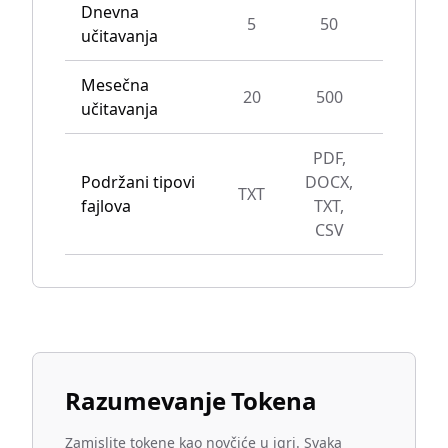
Dnevna
5
50
Unlimit
učitavanja
Mesečna
20
500
Unlimit
učitavanja
PDF,
Podržani tipovi
DOCX,
TXT
All typ
fajlova
TXT,
CSV
Razumevanje Tokena
Zamislite tokene kao novčiće u igri. Svaka