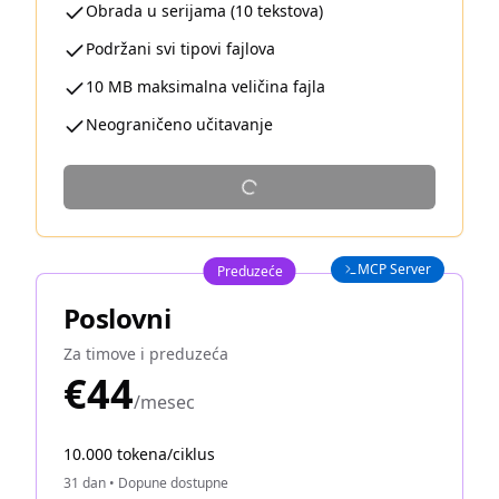
Obrada u serijama (10 tekstova)
Podržani svi tipovi fajlova
10 MB maksimalna veličina fajla
Neograničeno učitavanje
MCP Server
Preduzeće
Poslovni
Za timove i preduzeća
€44
/mesec
10.000 tokena/ciklus
31 dan
•
Dopune dostupne