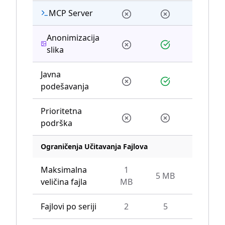
MCP Server
Anonimizacija
slika
Javna
podešavanja
Prioritetna
podrška
Ograničenja Učitavanja Fajlova
Maksimalna
1
5 MB
10 M
veličina fajla
MB
Fajlovi po seriji
2
5
10