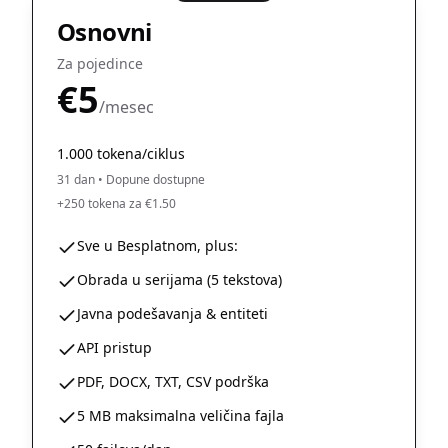
Osnovni
Za pojedince
€5
/mesec
1.000 tokena/ciklus
31 dan
•
Dopune dostupne
+250 tokena za €1.50
Sve u Besplatnom, plus:
Obrada u serijama (5 tekstova)
Javna podešavanja & entiteti
API pristup
PDF, DOCX, TXT, CSV podrška
5 MB maksimalna veličina fajla