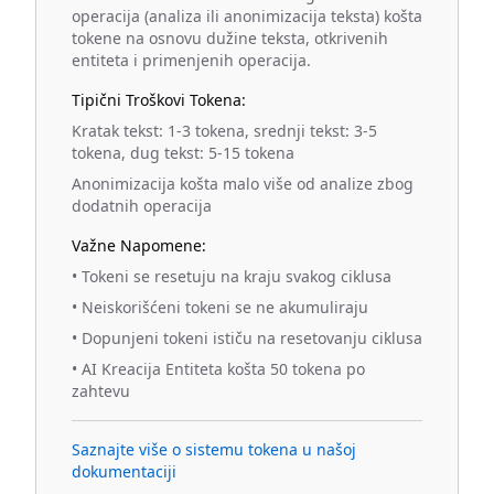
operacija (analiza ili anonimizacija teksta) košta
tokene na osnovu dužine teksta, otkrivenih
entiteta i primenjenih operacija.
Tipični Troškovi Tokena:
Kratak tekst: 1-3 tokena, srednji tekst: 3-5
tokena, dug tekst: 5-15 tokena
Anonimizacija košta malo više od analize zbog
dodatnih operacija
Važne Napomene:
•
Tokeni se resetuju na kraju svakog ciklusa
•
Neiskorišćeni tokeni se ne akumuliraju
•
Dopunjeni tokeni ističu na resetovanju ciklusa
•
AI Kreacija Entiteta košta 50 tokena po
zahtevu
Saznajte više o sistemu tokena u našoj
dokumentaciji