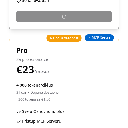
50 fajlova/dan
MCP Server
Najbolja Vrednost
Pro
Za profesionalce
€23
/mesec
4.000 tokena/ciklus
31 dan
•
Dopune dostupne
+300 tokena za €1.50
Sve u Osnovnom, plus:
Pristup MCP Serveru