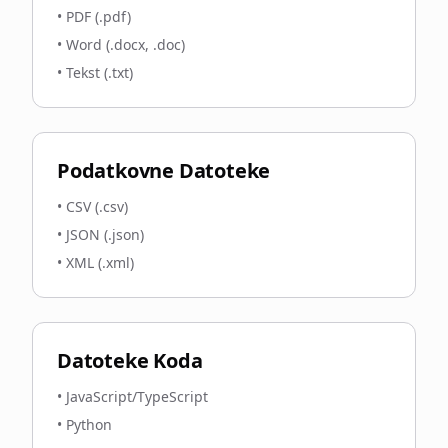
•
PDF (.pdf)
•
Word (.docx, .doc)
•
Tekst (.txt)
Podatkovne Datoteke
•
CSV (.csv)
•
JSON (.json)
•
XML (.xml)
Datoteke Koda
•
JavaScript/TypeScript
•
Python