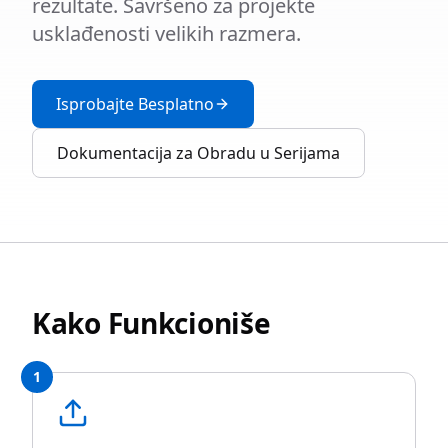
rezultate. Savršeno za projekte
usklađenosti velikih razmera.
Isprobajte Besplatno
Dokumentacija za Obradu u Serijama
Kako Funkcioniše
1