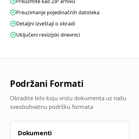
Preuzmite kao ZIP arhivu
Preuzimanje pojedinačnih datoteka
Detaljni izveštaji o obradi
Uključeni revizijski dnevnici
Podržani Formati
Obradite bilo koju vrstu dokumenta uz našu
sveobuhvatnu podršku formata
Dokumenti