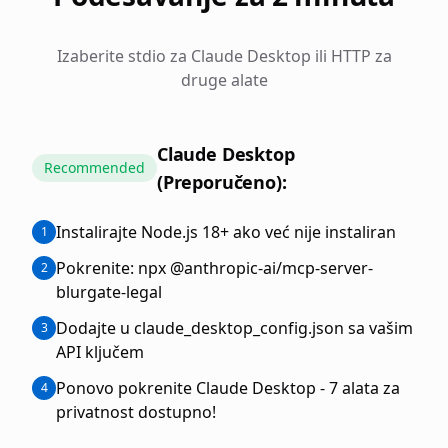
Izaberite stdio za Claude Desktop ili HTTP za
druge alate
Claude Desktop
Recommended
(Preporučeno):
Instalirajte Node.js 18+ ako već nije instaliran
1
Pokrenite: npx @anthropic-ai/mcp-server-
2
blurgate-legal
Dodajte u claude_desktop_config.json sa vašim
3
API ključem
Ponovo pokrenite Claude Desktop - 7 alata za
4
privatnost dostupno!