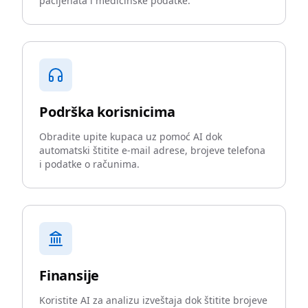
pacijenata i medicinske podatke.
Podrška korisnicima
Obradite upite kupaca uz pomoć AI dok
automatski štitite e-mail adrese, brojeve telefona
i podatke o računima.
Finansije
Koristite AI za analizu izveštaja dok štitite brojeve