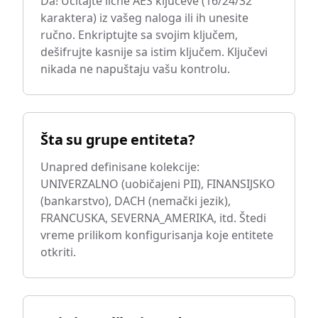
Da! Učitajte lične AES ključeve (16/24/32
karaktera) iz vašeg naloga ili ih unesite
ručno. Enkriptujte sa svojim ključem,
dešifrujte kasnije sa istim ključem. Ključevi
nikada ne napuštaju vašu kontrolu.
Šta su grupe entiteta?
Unapred definisane kolekcije:
UNIVERZALNO (uobičajeni PII), FINANSIJSKO
(bankarstvo), DACH (nemački jezik),
FRANCUSKA, SEVERNA_AMERIKA, itd. Štedi
vreme prilikom konfigurisanja koje entitete
otkriti.