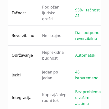
Podložan
95%+ tačnost
Tačnost
ljudskoj
AI
grešci
Da - potpuno
Reverzibilno
Ne - trajno
reverzibilno
Neprekidna
Održavanje
Automatski
budnost
Jedan po
48
Jezici
jedan
istovremeno
Bez problema
Kopiraj/zalepi
Integracija
u vašim
radni tok
alatima