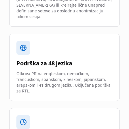
SEVERNA_AMERIKA) ili kreirajte lične unapred
definisane setove za doslednu anonimizaciju
tokom sesija.
Podrška za 48 jezika
Otkriva PII na engleskom, nemačkom,
francuskom, španskom, kineskom, japanskom,
arapskom i 41 drugom jeziku. Uključena podrška
za RTL.