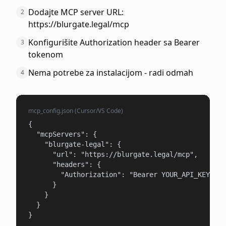
Dodajte MCP server URL:
2
https://blurgate.legal/mcp
Konfigurišite Authorization header sa Bearer
3
tokenom
Nema potrebe za instalacijom - radi odmah
4
mcp_config.json (Cursor/VS Code)
{

  "mcpServers": {

    "blurgate-legal": {

      "url": "https://blurgate.legal/mcp",

      "headers": {

        "Authorization": "Bearer YOUR_API_KEY"

      }

    }

  }

}