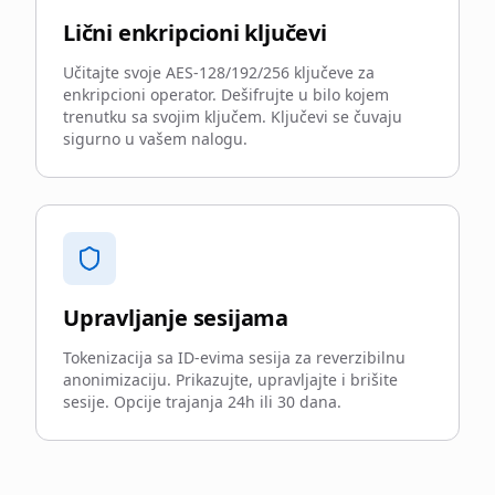
Lični enkripcioni ključevi
Učitajte svoje AES-128/192/256 ključeve za
enkripcioni operator. Dešifrujte u bilo kojem
trenutku sa svojim ključem. Ključevi se čuvaju
sigurno u vašem nalogu.
Upravljanje sesijama
Tokenizacija sa ID-evima sesija za reverzibilnu
anonimizaciju. Prikazujte, upravljajte i brišite
sesije. Opcije trajanja 24h ili 30 dana.