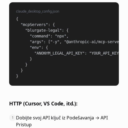
claude_desktop_config.json
{

  "mcpServers": {

    "blurgate-legal": {

      "command": "npx",

      "args": ["-y", "@anthropic-ai/mcp-server-bl
      "env": {

        "ANONYM_LEGAL_API_KEY": "YOUR_API_KEY"

      }

    }

  }

}
HTTP (Cursor, VS Code, itd.):
Dobijte svoj API ključ iz Podešavanja → API
1
Pristup