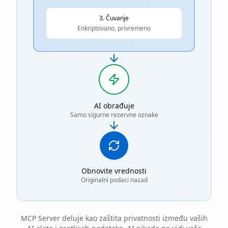
3. Čuvanje
Enkriptovano, privremeno
AI obrađuje
Samo sigurne rezervne oznake
Obnovite vrednosti
Originalni podaci nazad
MCP Server deluje kao zaštita privatnosti između vaših