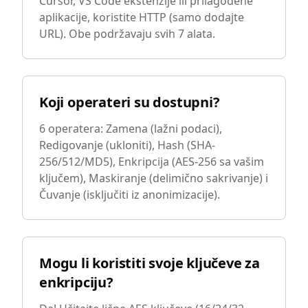
Cursor, VS Code ekstenzije ili prilagođene
aplikacije, koristite HTTP (samo dodajte
URL). Obe podržavaju svih 7 alata.
Koji operateri su dostupni?
6 operatera: Zamena (lažni podaci),
Redigovanje (ukloniti), Hash (SHA-
256/512/MD5), Enkripcija (AES-256 sa vašim
ključem), Maskiranje (delimično sakrivanje) i
Čuvanje (isključiti iz anonimizacije).
Mogu li koristiti svoje ključeve za
enkripciju?