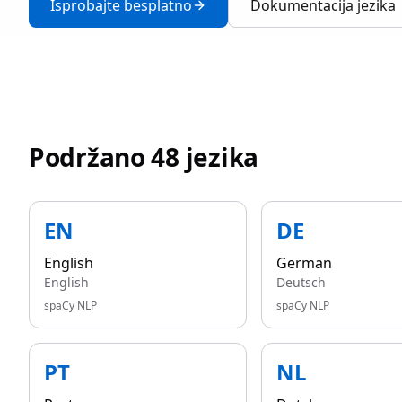
Isprobajte besplatno
Dokumentacija jezika
Podržano 48 jezika
EN
DE
English
German
English
Deutsch
spaCy NLP
spaCy NLP
PT
NL