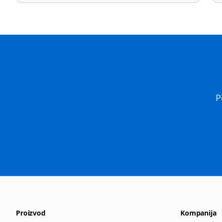
P
Proizvod
Kompanija