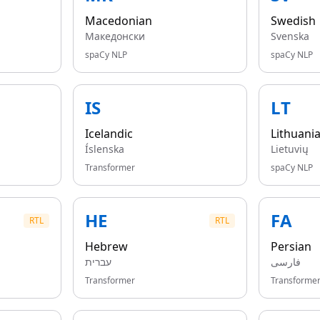
Macedonian
Swedish
Македонски
Svenska
spaCy NLP
spaCy NLP
IS
LT
Icelandic
Lithuani
Íslenska
Lietuvių
Transformer
spaCy NLP
HE
FA
RTL
RTL
Hebrew
Persian
فارسی
עברית
Transformer
Transforme