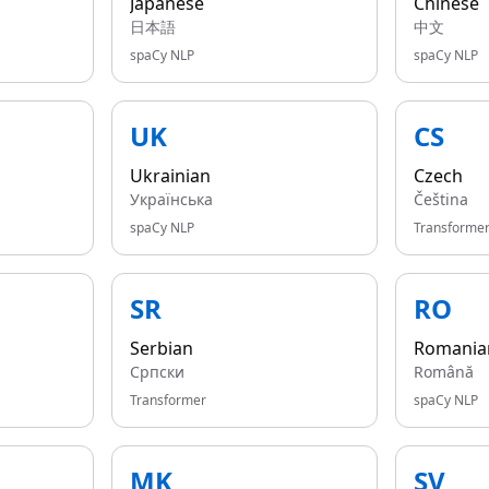
Japanese
Chinese
日本語
中文
spaCy NLP
spaCy NLP
UK
CS
Ukrainian
Czech
Українська
Čeština
spaCy NLP
Transforme
SR
RO
Serbian
Romania
Српски
Română
Transformer
spaCy NLP
MK
SV