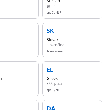
Korean
한국어
spaCy NLP
SK
Slovak
Slovenčina
r
Transformer
EL
n
Greek
Ελληνικά
spaCy NLP
DA