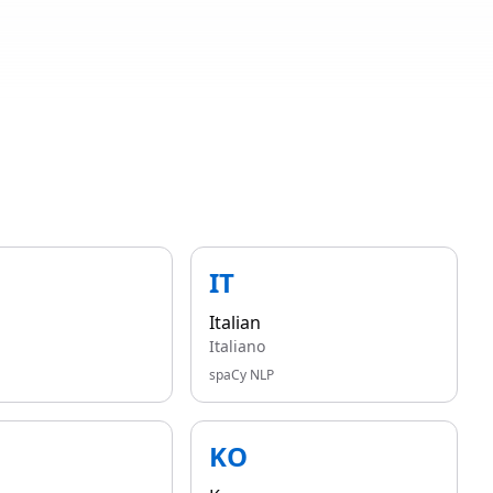
IT
Italian
Italiano
spaCy NLP
KO