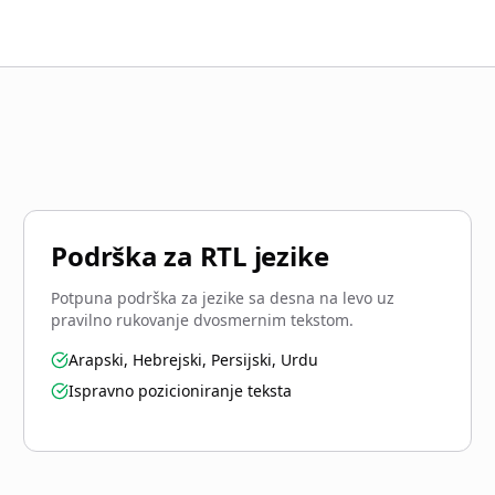
Podrška za RTL jezike
Potpuna podrška za jezike sa desna na levo uz
pravilno rukovanje dvosmernim tekstom.
Arapski, Hebrejski, Persijski, Urdu
Ispravno pozicioniranje teksta