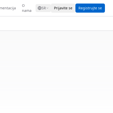
GRESS
O
mentacija
SR
Prijavite se
Registrujte se
nama