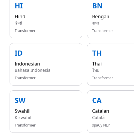
HI
BN
Hindi
Bengali
हिन्दी
বাংলা
Transformer
Transformer
ID
TH
Indonesian
Thai
Bahasa Indonesia
ไทย
Transformer
Transformer
SW
CA
Swahili
Catalan
Kiswahili
Català
Transformer
spaCy NLP