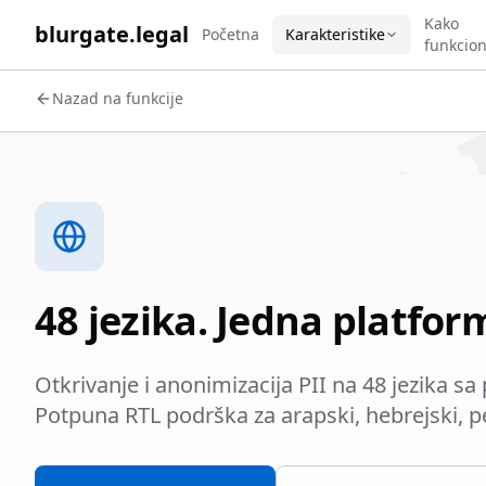
WORK 
Kako
blurgate.legal
Početna
Karakteristike
funkcion
Nazad na funkcije
48 jezika. Jedna platfor
Otkrivanje i anonimizacija PII na 48 jezika s
Potpuna RTL podrška za arapski, hebrejski, per