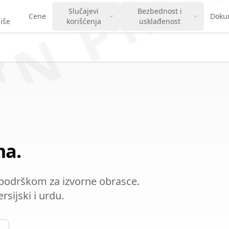
IN PRO
Slučajevi
Bezbednost i
Cene
Doku
iše
korišćenja
usklađenost
ma.
a podrškom za izvorne obrasce.
sijski i urdu.