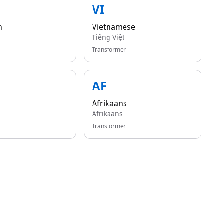
VI
n
Vietnamese
Tiếng Việt
r
Transformer
AF
Afrikaans
Afrikaans
r
Transformer