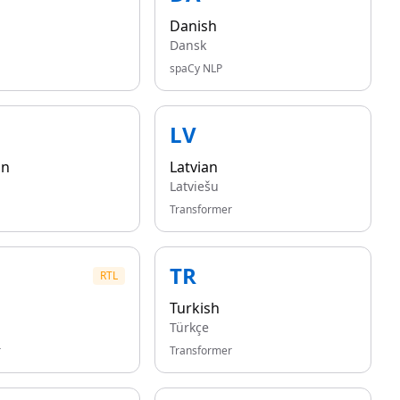
Danish
Dansk
spaCy NLP
LV
an
Latvian
Latviešu
Transformer
TR
RTL
Turkish
Türkçe
r
Transformer