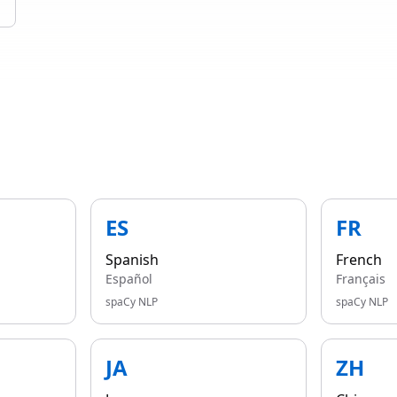
ES
FR
Spanish
French
Español
Français
spaCy NLP
spaCy NLP
JA
ZH