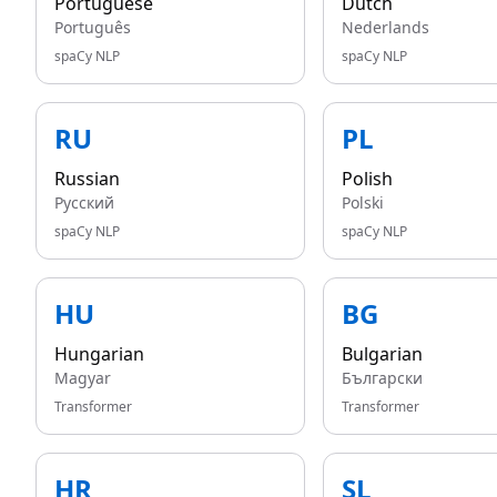
Portuguese
Dutch
Português
Nederlands
spaCy NLP
spaCy NLP
RU
PL
Russian
Polish
Русский
Polski
spaCy NLP
spaCy NLP
HU
BG
Hungarian
Bulgarian
Magyar
Български
Transformer
Transformer
HR
SL