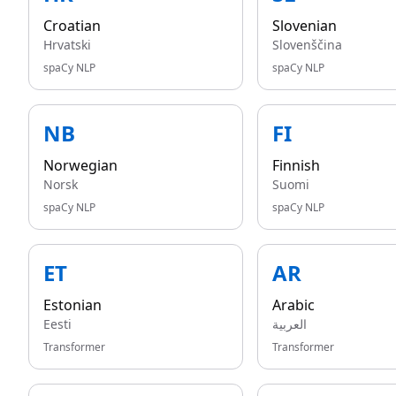
Croatian
Slovenian
Hrvatski
Slovenščina
spaCy NLP
spaCy NLP
NB
FI
Norwegian
Finnish
Norsk
Suomi
spaCy NLP
spaCy NLP
ET
AR
Estonian
Arabic
Eesti
العربية
Transformer
Transformer