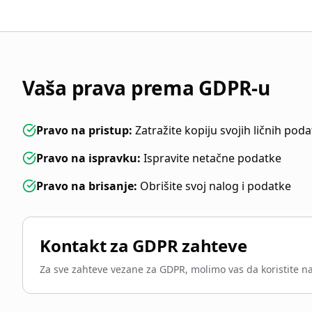
Vaša prava prema GDPR-u
Pravo na pristup
:
Zatražite kopiju svojih ličnih pod
Pravo na ispravku
:
Ispravite netačne podatke
Pravo na brisanje
:
Obrišite svoj nalog i podatke
Kontakt za GDPR zahteve
Za sve zahteve vezane za GDPR, molimo vas da koristite naš