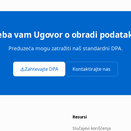
eba vam Ugovor o obradi podata
Preduzeća mogu zatražiti naš standardni DPA.
Zahtevajte DPA
Kontaktirajte nas
Resursi
Slučajevi korišćenja