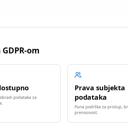
sa GDPR-om
dostupno
Prava subjekta
podataka
obradi podataka za
a.
Puna podrška za pristup, br
prenosivost.