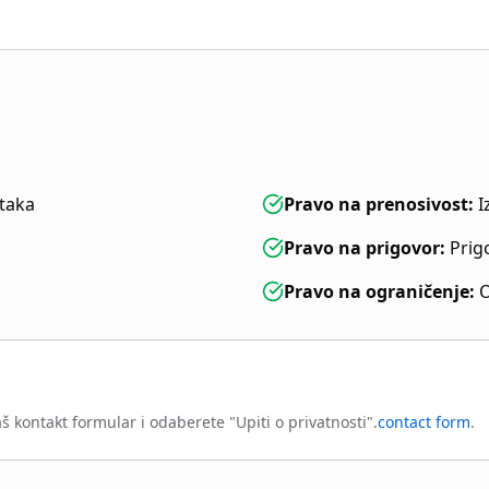
ataka
Pravo na prenosivost
:
I
Pravo na prigovor
:
Prig
Pravo na ograničenje
:
O
 kontakt formular i odaberete "Upiti o privatnosti".
contact form
.