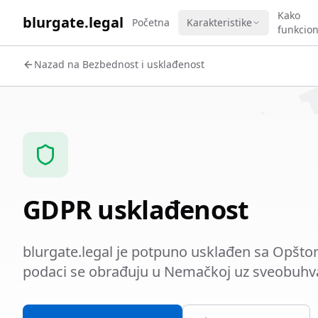
WORK 
Kako
blurgate.legal
Početna
Karakteristike
funkcion
Nazad na Bezbednost i usklađenost
GDPR usklađenost
blurgate.legal je potpuno usklađen sa Opšto
podaci se obrađuju u Nemačkoj uz sveobuhva