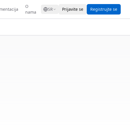
GRESS
O
mentacija
SR
Prijavite se
Registrujte se
nama