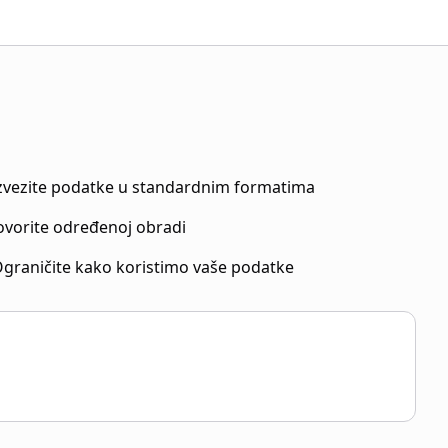
zvezite podatke u standardnim formatima
ovorite određenoj obradi
graničite kako koristimo vaše podatke