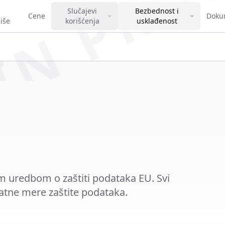
IN PRO
Slučajevi
Bezbednost i
Cene
Doku
iše
korišćenja
usklađenost
m uredbom o zaštiti podataka EU. Svi
tne mere zaštite podataka.