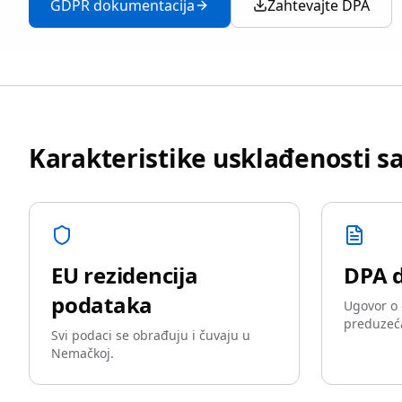
GDPR dokumentacija
Zahtevajte DPA
Karakteristike usklađenosti 
EU rezidencija
DPA 
podataka
Ugovor o 
preduzeć
Svi podaci se obrađuju i čuvaju u
Nemačkoj.